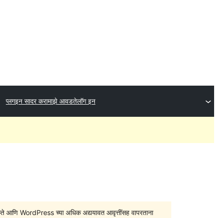
प्लगइन सादर करा
माझे आवडते
लॉग इन
सु शकते आणि WordPress च्या अधिक अद्ययावत आवृत्तींसह वापरताना