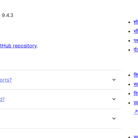
 9.4.3
श
थी
प्
tHub repository
.
पॅट
श
orts?
सह
व
d?
W
स