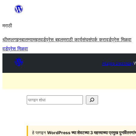
सामुग्रीवर
जा
मराठी
थीम
प्लगइन
बातम्या
मद्दत
वर्डप्रेस बद्दल
मराठी कार्यसंघ
संपर्क करा
वर्डप्रेस मिळवा
वर्डप्रेस मिळवा
Plugin Directory
W
प्लगइन
शोधा
हे प्लगइन
WordPress च्या शेवटच्या 3 महत्त्वाच्या प्रमुख पुनर्वितरणां