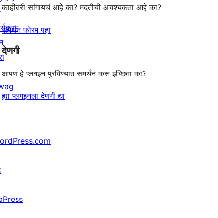
काहीतरी सांगायचं आहे का? मदतीची आवश्यकता आहे का?
ा
र्यक्रम
समर्थन फोरम पहा
न
देणगी
रा
↗
आपण हे प्लगइन पुरविण्यात समर्थन करू इच्छिता का?
wag
ह्या प्लगइनला देणगी द्या
↗
ordPress.com
↗
ट
↗
bPress
↗