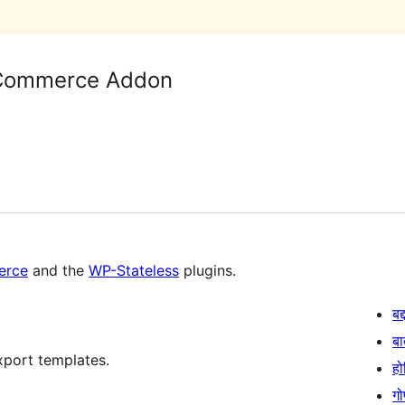
oCommerce Addon
rce
and the
WP-Stateless
plugins.
बद
बा
port templates.
हो
गो