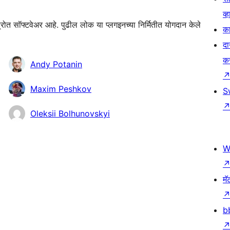
व्ह
फ्टवेअर आहे. पुढील लोक या प्लगइनच्या निर्मितीत योगदान केले
का
दा
क
Andy Potanin
Maxim Peshkov
S
Oleksii Bolhunovskyi
W
मॅ
b