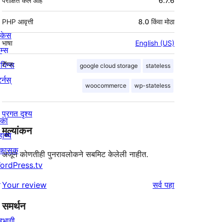
परीक्षित केले आहे
6.7.6
PHP आवृत्ती
8.0 किंवा मोठा
ोकेस
भाषा
English (US)
म्स
लगिन्स
टॅग्ज:
google cloud storage
stateless
र्नस्
woocommerce
wp-stateless
प्रगत दृश्य
िका
मूल्यांकन
ाय्य
िकासक
अजून कोणतीही पुनरावलोकने सबमिट केलेली नाहीत.
ordPress.tv
↗
पुनरावलोकने
Your review
सर्व
पहा
समर्थन
हभागी