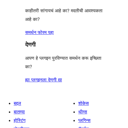
काहीतरी सांगायचं आहे का? मदतीची आवश्यकता
आहे का?
समर्थन फोरम पहा
देणगी
आपण हे प्लगइन पुरविण्यात समर्थन करू इच्छिता
का?
ह्या प्लगइनला देणगी द्या
बद्दल
शोकेस
बातम्या
थीम्स
होस्टिंग
प्लगिन्स