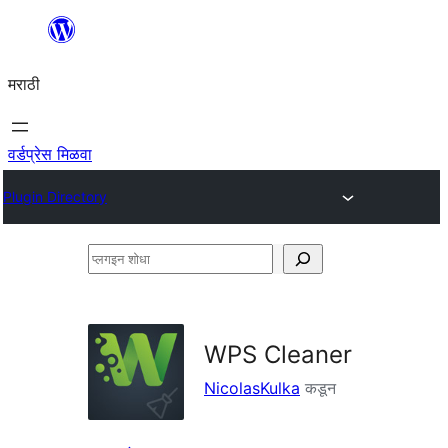
सामुग्रीवर
जा
मराठी
वर्डप्रेस मिळवा
Plugin Directory
प्लगइन
शोधा
WPS Cleaner
NicolasKulka
कडून