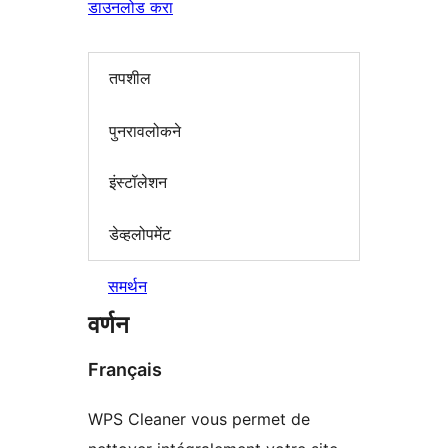
डाउनलोड करा
तपशील
पुनरावलोकने
इंस्टॉलेशन
डेव्हलोपमेंट
समर्थन
वर्णन
Français
WPS Cleaner vous permet de