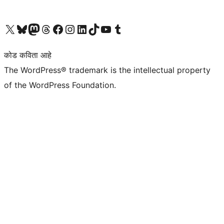
आमच्या X (एक्स) (पूर्वीचे ट्विटर) खात्याला भेट द्या
आमच्या ब्लूस्की खात्याला भेट द्या.
आमच्या Mastodon खात्याला भेट द्या.
आमच्या थ्रेड्स खात्याला भेट द्या.
आमच्या फेसबुक पेजला भेट द्या
आमच्या इंस्टाग्राम खात्याला भेट द्या
आमच्या लिंक्डइन खात्याला भेट द्या
आमच्या टिकटॉक अकाउंटला भेट द्या.
आमच्या यूट्यूब चॅनेलला भेट द्या
आमच्या टंबलर खात्याला भेट द्या.
कोड कविता आहे
The WordPress® trademark is the intellectual property
of the WordPress Foundation.