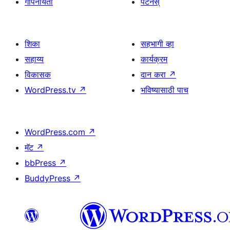
गोपनीयता
पॅटर्नस्
शिका
सहभागी व्हा
सहाय्य
कार्यक्रम
विकासक
दान करा
↗
WordPress.tv
↗
भविष्यासाठी पाच
WordPress.com
↗
मॅट
↗
bbPress
↗
BuddyPress
↗