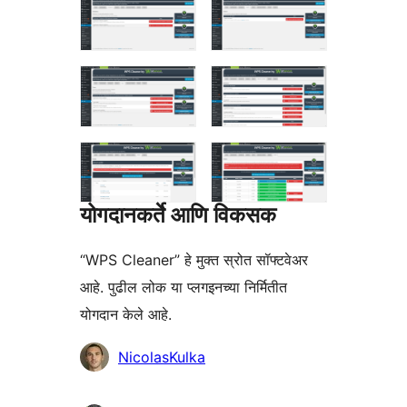
योगदानकर्ते आणि विकसक
“WPS Cleaner” हे मुक्त स्रोत सॉफ्टवेअर
आहे. पुढील लोक या प्लगइनच्या निर्मितीत
योगदान केले आहे.
योगदानकर्ते
NicolasKulka