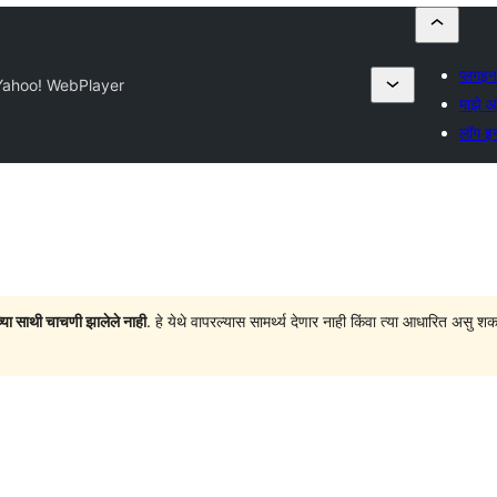
प्लगइ
Yahoo! WebPlayer
माझे 
लॉग इ
च्या साथी चाचणी झालेले नाही
. हे येथे वापरल्यास सामर्थ्य देणार नाही किंवा त्या आधारित अ