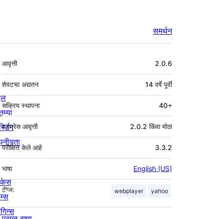
समर्थन
मेटा
आवृत्ती
2.0.6
शेवटचा अद्यतन
14 वर्षे
पूर्वी
्दल
सक्रिय स्थापना
40+
तम्या
स्टिंग
वर्डप्रेस आवृत्ती
2.0.2 किंवा मोठा
पनीयता
परीक्षित केले आहे
3.3.2
भाषा
English (US)
ोकेस
टॅग्ज:
webplayer
yahoo
म्स
लगिन्स
प्रगत दृश्य