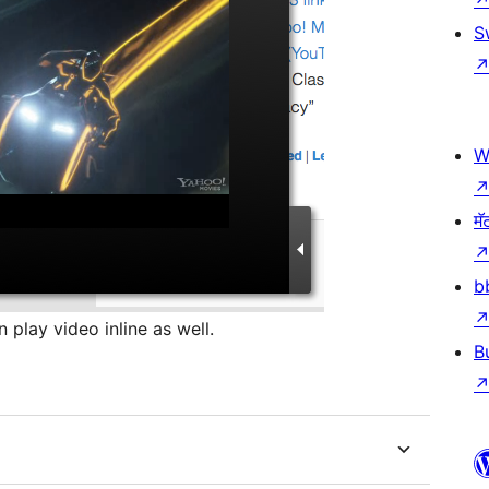
S
W
मॅ
b
n play video inline as well.
B