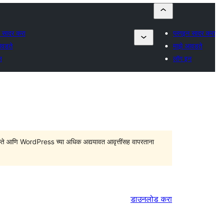
न सादर करा
प्लगइन सादर करा
आवडते
माझे आवडते
न
लॉग इन
सु शकते आणि WordPress च्या अधिक अद्ययावत आवृत्तींसह वापरताना
डाउनलोड करा