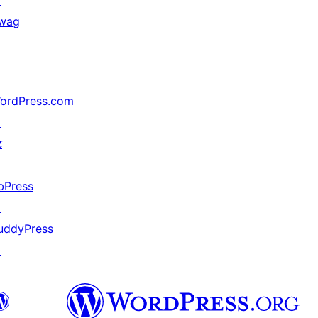
↗
wag
↗
ordPress.com
↗
ट
↗
bPress
↗
uddyPress
↗