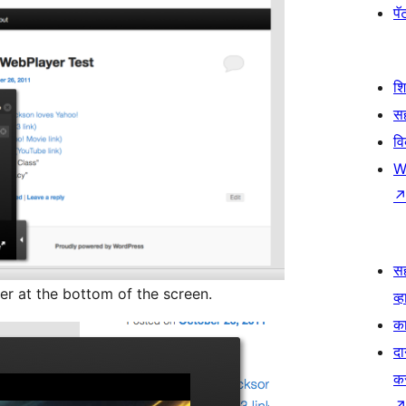
पॅट
श
सह
व
W
स
wer at the bottom of the screen.
व्ह
का
दा
क