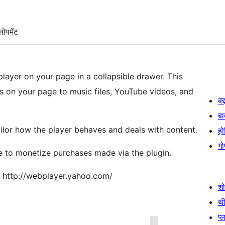
लोपमेंट
er on your page in a collapsible drawer. This
s on your page to music files, YouTube videos, and
बद
बा
ilor how the player behaves and deals with content.
हो
गो
e to monetize purchases made via the plugin.
: http://webplayer.yahoo.com/
श
थी
प्