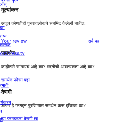
र्नस्
मूल्यांकन
अजून कोणतीही पुनरावलोकने सबमिट केलेली नाहीत.
िका
ाय्य
पुनरावलोकने
Your review
सर्व
पहा
िकासक
समर्थन
ordPress.tv
↗
काहीतरी सांगायचं आहे का? मदतीची आवश्यकता आहे का?
समर्थन फोरम पहा
हभागी
देणगी
ा
र्यक्रम
आपण हे प्लगइन पुरविण्यात समर्थन करू इच्छिता का?
न
ह्या प्लगइनला देणगी द्या
रा