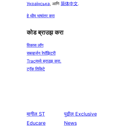
Українська
, आणि
简体中文
.
हे थीम भाषांतर करा
कोड ब्राउझ करा
विकास लॉग
सबव्हर्जन रेपॉझिटरी
Tracमध्ये ब्राउझ करा.
ट्रॅक तिकिटे
मागील
ST
पुढील
Exclusive
Educare
News