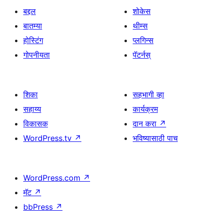
बद्दल
शोकेस
बातम्या
थीम्स
होस्टिंग
प्लगिन्स
गोपनीयता
पॅटर्नस्
शिका
सहभागी व्हा
सहाय्य
कार्यक्रम
विकासक
दान करा
↗
WordPress.tv
↗
भविष्यासाठी पाच
WordPress.com
↗
मॅट
↗
bbPress
↗