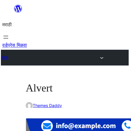
सामुग्रीवर
जा
मराठी
वर्डप्रेस मिळवा
थीम्स
Alvert
Themes Daddy