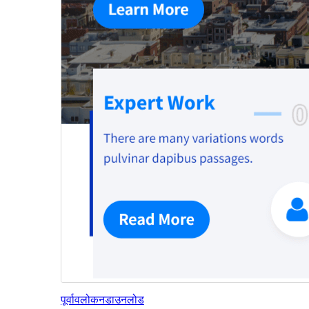
पूर्वावलोकन
डाउनलोड