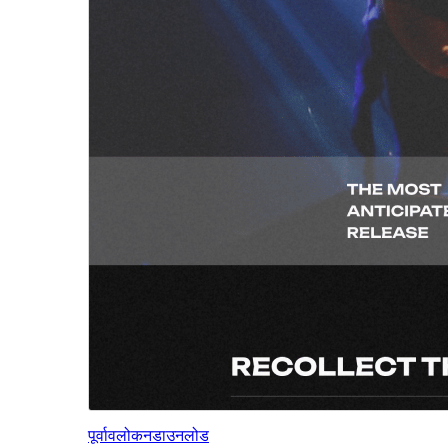
पूर्वावलोकन
डाउनलोड