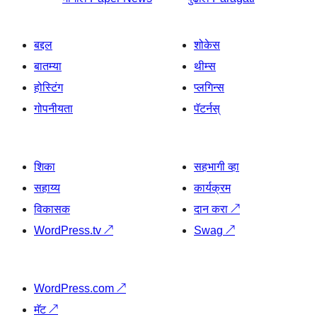
बद्दल
शोकेस
बातम्या
थीम्स
होस्टिंग
प्लगिन्स
गोपनीयता
पॅटर्नस्
शिका
सहभागी व्हा
सहाय्य
कार्यक्रम
विकासक
दान करा
↗
WordPress.tv
↗
Swag
↗
WordPress.com
↗
मॅट
↗