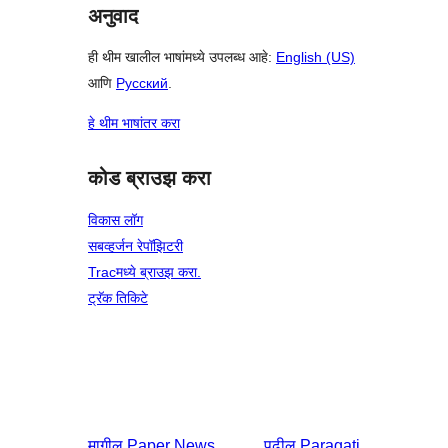
अनुवाद
ही थीम खालील भाषांमध्ये उपलब्ध आहे:
English (US)
आणि
Русский
.
हे थीम भाषांतर करा
कोड ब्राउझ करा
विकास लॉग
सबव्हर्जन रेपॉझिटरी
Tracमध्ये ब्राउझ करा.
ट्रॅक तिकिटे
मागील
Paper News
पुढील
Paragati