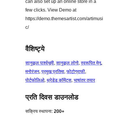
can also set up an online store in a
few clicks. View Demo at
https://demo.themesartist.com/artimusi
c/
वैशिष्ट्ये
सानुकूल पार्श्वभूमी
, 
सानुकूल लोगो
, 
स्वरूपित मेनू
, 
मनोरंजन
, 
प्रमुख प्रतिमा
, 
फोटोग्राफी
, 
पोर्टफोलिओ
, 
थ्रेडेड कॉमेंट्स
, 
भाषांतर तयार
प्रति दिवस डाउनलोड
सक्रिय स्थापना:
200+