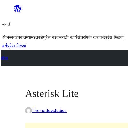
सामुग्रीवर
जा
मराठी
थीम
प्लगइन
बातम्या
मद्दत
वर्डप्रेस बद्दल
मराठी कार्यसंघ
संपर्क करा
वर्डप्रेस मिळवा
वर्डप्रेस मिळवा
थीम्स
Asterisk Lite
Themedevstudios