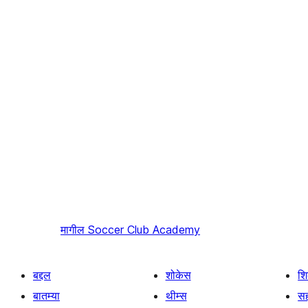
मागील
Soccer Club Academy
बद्दल
शोकेस
श
बातम्या
थीम्स
सह