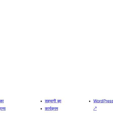
िका
सहभागी व्हा
WordPres
ाय्य
कार्यक्रम
↗