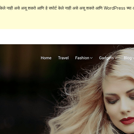
केले नाही असे असू शकते आणि हे सपोर्ट केले नाही असे असू शकते आणि WordPress च्या अ