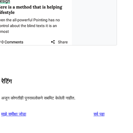
रेटिंग
अजून कोणतीही पुनरावलोकने सबमिट केलेली नाहीत.
पुनरावलोकने
माझे समीक्षा जोडा
सर्व
पहा