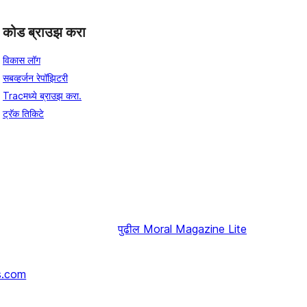
कोड ब्राउझ करा
विकास लॉग
सबव्हर्जन रेपॉझिटरी
Tracमध्ये ब्राउझ करा.
ट्रॅक तिकिटे
पुढील
Moral Magazine Lite
s.com