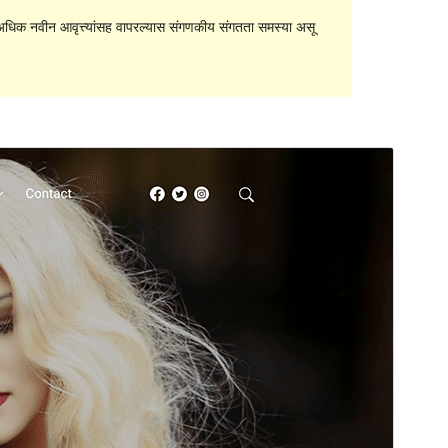
धिक नवीन आवृत्त्यांसह वापरल्यास संगणकीय संगतता समस्या असू
पूर्वावलोकन
डाउनलोड
आवृत्ती
1.0.5
शेवटचे अद्यतन
ऑक्टोबर 1, 2023
सक्रिय स्थापना
10+
वर्डप्रेस आवृत्ती
5.3
PHP आवृत्ती
5.6
थीम मुख्यपृष्ठ