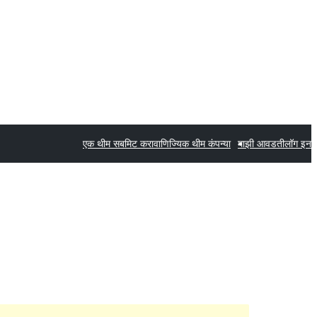
एक थीम सबमिट करा
वाणिज्यिक थीम कंपन्या
माझी आवडती
लॉग इन