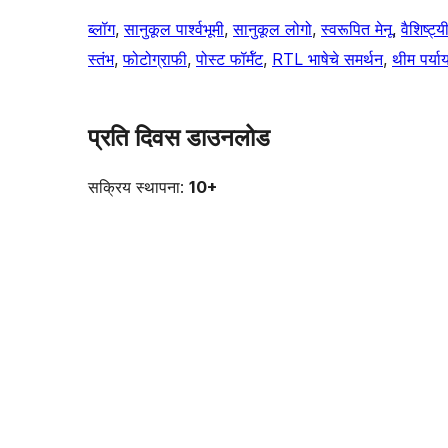
ब्लॉग
, 
सानुकूल पार्श्वभूमी
, 
सानुकूल लोगो
, 
स्वरूपित मेनू
, 
वैशिष्ट्
स्तंभ
, 
फोटोग्राफी
, 
पोस्ट फॉर्मॅट
, 
RTL भाषेचे समर्थन
, 
थीम पर्या
प्रति दिवस डाउनलोड
सक्रिय स्थापना:
10+