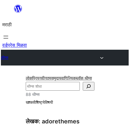
सामुग्रीवर
जा
मराठी
वर्डप्रेस मिळवा
थीम्स
लोकप्रिय
नवीनतम
समुदाय
वाणिज्यिक
ब्लॉक थीम्स
शोधा
88 थीम्स
खाका
वैशिष्ट्ये
विषयी
लेखक: adorethemes