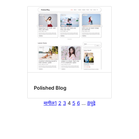
Polished Blog
मागील
1
2
3
4
5
6
…
8
पुढे