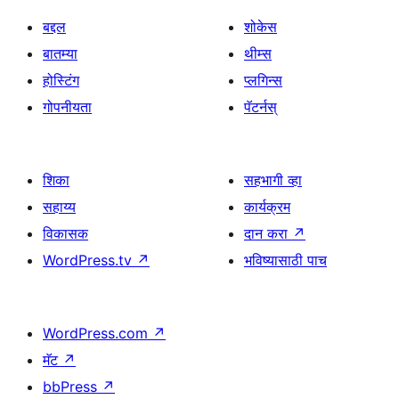
बद्दल
शोकेस
बातम्या
थीम्स
होस्टिंग
प्लगिन्स
गोपनीयता
पॅटर्नस्
शिका
सहभागी व्हा
सहाय्य
कार्यक्रम
विकासक
दान करा
↗
WordPress.tv
↗
भविष्यासाठी पाच
WordPress.com
↗
मॅट
↗
bbPress
↗