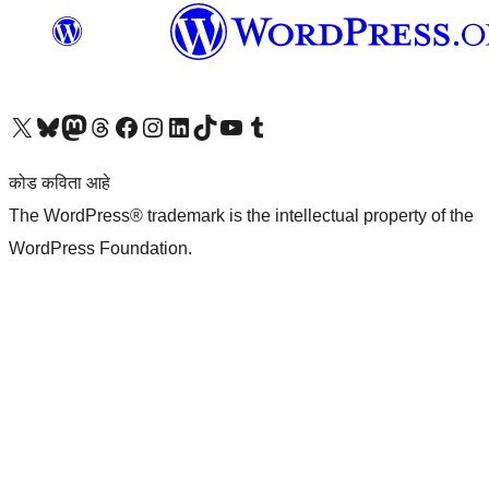
आमच्या X (एक्स) (पूर्वीचे ट्विटर) खात्याला भेट द्या
आमच्या ब्लूस्की खात्याला भेट द्या.
आमच्या Mastodon खात्याला भेट द्या.
आमच्या थ्रेड्स खात्याला भेट द्या.
आमच्या फेसबुक पेजला भेट द्या
आमच्या इंस्टाग्राम खात्याला भेट द्या
आमच्या लिंक्डइन खात्याला भेट द्या
आमच्या टिकटॉक अकाउंटला भेट द्या.
आमच्या यूट्यूब चॅनेलला भेट द्या
आमच्या टंबलर खात्याला भेट द्या.
कोड कविता आहे
The WordPress® trademark is the intellectual property of the
WordPress Foundation.