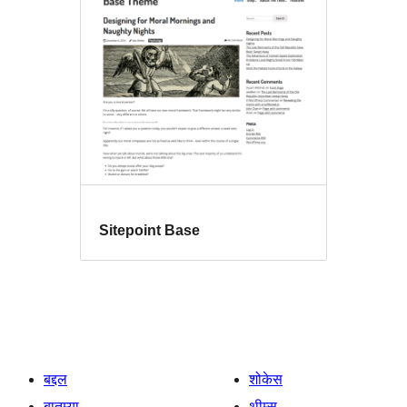
Sitepoint Base
बद्दल
शोकेस
बातम्या
थीम्स