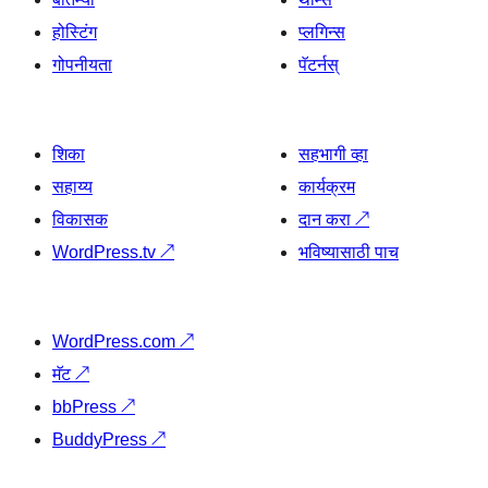
होस्टिंग
प्लगिन्स
गोपनीयता
पॅटर्नस्
शिका
सहभागी व्हा
सहाय्य
कार्यक्रम
विकासक
दान करा
↗
WordPress.tv
↗
भविष्यासाठी पाच
WordPress.com
↗
मॅट
↗
bbPress
↗
BuddyPress
↗