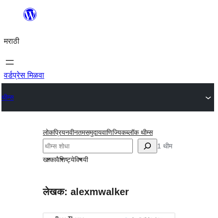
सामुग्रीवर
जा
मराठी
वर्डप्रेस मिळवा
थीम्स
लोकप्रिय
नवीनतम
समुदाय
वाणिज्यिक
ब्लॉक थीम्स
शोधा
1 थीम
खाका
वैशिष्ट्ये
विषयी
लेखक: alexmwalker