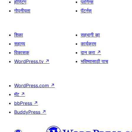
होस्टिंग
प्लगिन्स
गोपनीयता
पॅटर्नस्
शिका
सहभागी व्हा
सहाय्य
कार्यक्रम
विकासक
दान करा
↗
WordPress.tv
↗
भविष्यासाठी पाच
WordPress.com
↗
मॅट
↗
bbPress
↗
BuddyPress
↗