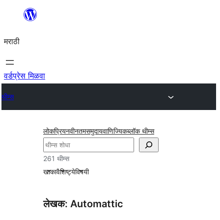
सामुग्रीवर
जा
मराठी
वर्डप्रेस मिळवा
थीम्स
लोकप्रिय
नवीनतम
समुदाय
वाणिज्यिक
ब्लॉक थीम्स
शोधा
261 थीम्स
खाका
वैशिष्ट्ये
विषयी
लेखक: Automattic