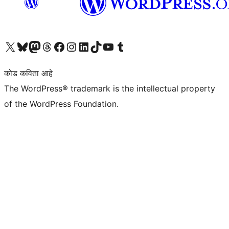
आमच्या X (एक्स) (पूर्वीचे ट्विटर) खात्याला भेट द्या
आमच्या ब्लूस्की खात्याला भेट द्या.
आमच्या Mastodon खात्याला भेट द्या.
आमच्या थ्रेड्स खात्याला भेट द्या.
आमच्या फेसबुक पेजला भेट द्या
आमच्या इंस्टाग्राम खात्याला भेट द्या
आमच्या लिंक्डइन खात्याला भेट द्या
आमच्या टिकटॉक अकाउंटला भेट द्या.
आमच्या यूट्यूब चॅनेलला भेट द्या
आमच्या टंबलर खात्याला भेट द्या.
कोड कविता आहे
The WordPress® trademark is the intellectual property
of the WordPress Foundation.