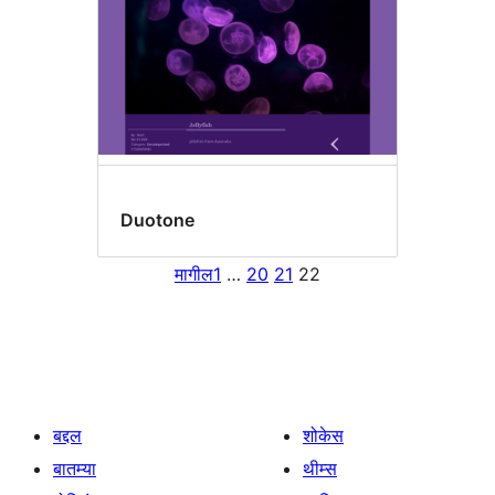
Duotone
मागील
1
…
20
21
22
बद्दल
शोकेस
बातम्या
थीम्स