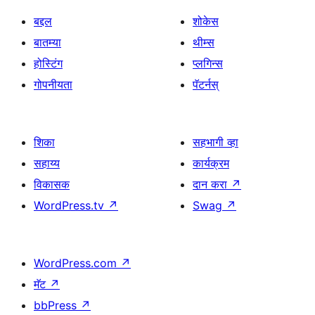
बद्दल
शोकेस
बातम्या
थीम्स
होस्टिंग
प्लगिन्स
गोपनीयता
पॅटर्नस्
शिका
सहभागी व्हा
सहाय्य
कार्यक्रम
विकासक
दान करा
↗
WordPress.tv
↗
Swag
↗
WordPress.com
↗
मॅट
↗
bbPress
↗