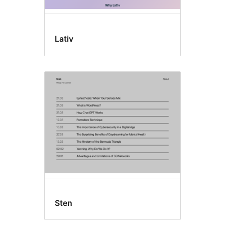
Lativ
Sten