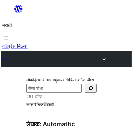
सामुग्रीवर
जा
मराठी
वर्डप्रेस मिळवा
थीम्स
लोकप्रिय
नवीनतम
समुदाय
वाणिज्यिक
ब्लॉक थीम्स
शोधा
261 थीम्स
खाका
वैशिष्ट्ये
विषयी
लेखक: Automattic