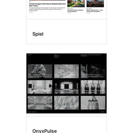
Spiel
OnyxPulse