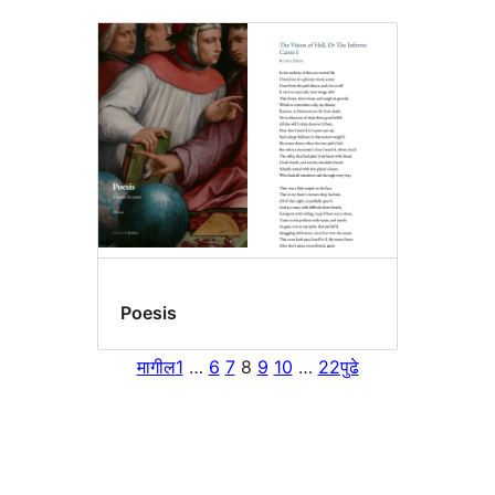
Poesis
मागील
1
…
6
7
8
9
10
…
22
पुढे