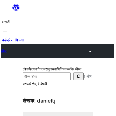
सामुग्रीवर
जा
मराठी
वर्डप्रेस मिळवा
थीम्स
लोकप्रिय
नवीनतम
समुदाय
वाणिज्यिक
ब्लॉक थीम्स
शोधा
1 थीम
खाका
वैशिष्ट्ये
विषयी
लेखक: danieltj