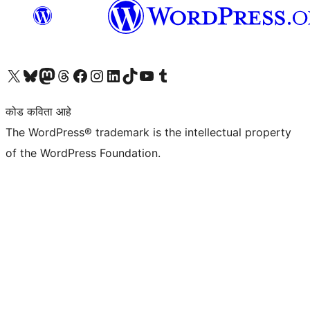
आमच्या X (एक्स) (पूर्वीचे ट्विटर) खात्याला भेट द्या
आमच्या ब्लूस्की खात्याला भेट द्या.
आमच्या Mastodon खात्याला भेट द्या.
आमच्या थ्रेड्स खात्याला भेट द्या.
आमच्या फेसबुक पेजला भेट द्या
आमच्या इंस्टाग्राम खात्याला भेट द्या
आमच्या लिंक्डइन खात्याला भेट द्या
आमच्या टिकटॉक अकाउंटला भेट द्या.
आमच्या यूट्यूब चॅनेलला भेट द्या
आमच्या टंबलर खात्याला भेट द्या.
कोड कविता आहे
The WordPress® trademark is the intellectual property
of the WordPress Foundation.