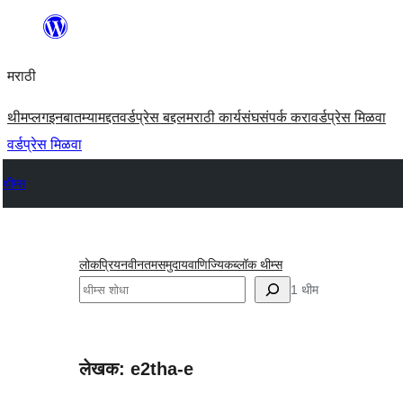
सामुग्रीवर
जा
मराठी
थीम
प्लगइन
बातम्या
मद्दत
वर्डप्रेस बद्दल
मराठी कार्यसंघ
संपर्क करा
वर्डप्रेस मिळवा
वर्डप्रेस मिळवा
थीम्स
लोकप्रिय
नवीनतम
समुदाय
वाणिज्यिक
ब्लॉक थीम्स
शोधा
1 थीम
लेखक: e2tha-e