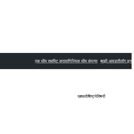
एक थीम सबमिट करा
वाणिज्यिक थीम कंपन्या
माझी आवडती
लॉग इन
खाका
वैशिष्ट्ये
विषयी