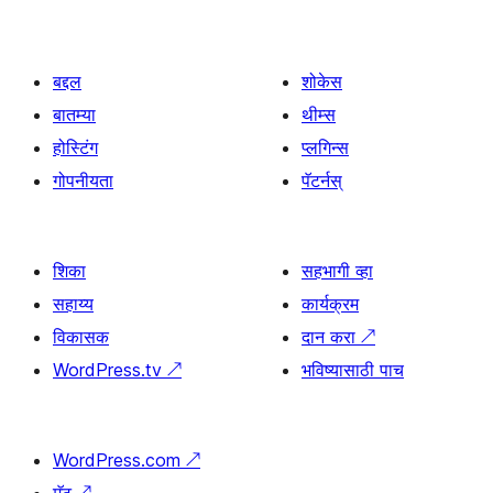
बद्दल
शोकेस
बातम्या
थीम्स
होस्टिंग
प्लगिन्स
गोपनीयता
पॅटर्नस्
शिका
सहभागी व्हा
सहाय्य
कार्यक्रम
विकासक
दान करा
↗
WordPress.tv
↗
भविष्यासाठी पाच
WordPress.com
↗