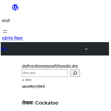
सामुग्रीवर
जा
मराठी
वर्डप्रेस मिळवा
थीम्स
लोकप्रिय
नवीनतम
समुदाय
वाणिज्यिक
ब्लॉक थीम्स
शोधा
4 थीम्स
खाका
वैशिष्ट्ये
विषयी
लेखक: Cockatoo