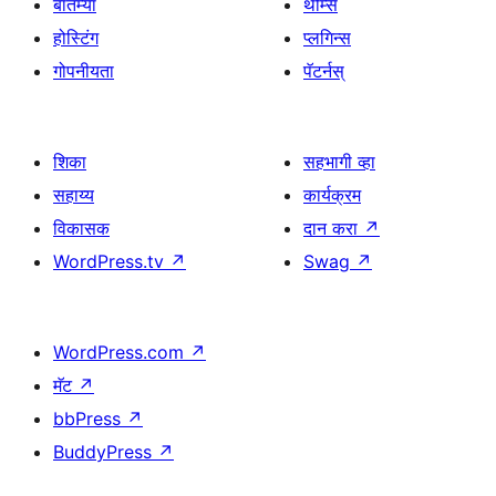
बातम्या
थीम्स
होस्टिंग
प्लगिन्स
गोपनीयता
पॅटर्नस्
शिका
सहभागी व्हा
सहाय्य
कार्यक्रम
विकासक
दान करा
↗
WordPress.tv
↗
Swag
↗
WordPress.com
↗
मॅट
↗
bbPress
↗
BuddyPress
↗