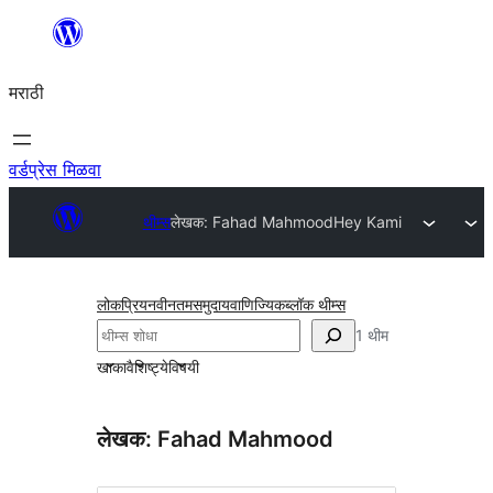
सामुग्रीवर
जा
मराठी
वर्डप्रेस मिळवा
थीम्स
लेखक: Fahad Mahmood
Hey Kami
लोकप्रिय
नवीनतम
समुदाय
वाणिज्यिक
ब्लॉक थीम्स
शोधा
1 थीम
खाका
वैशिष्ट्ये
विषयी
लेखक: Fahad Mahmood