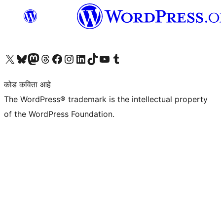
आमच्या X (एक्स) (पूर्वीचे ट्विटर) खात्याला भेट द्या
आमच्या ब्लूस्की खात्याला भेट द्या.
आमच्या Mastodon खात्याला भेट द्या.
आमच्या थ्रेड्स खात्याला भेट द्या.
आमच्या फेसबुक पेजला भेट द्या
आमच्या इंस्टाग्राम खात्याला भेट द्या
आमच्या लिंक्डइन खात्याला भेट द्या
आमच्या टिकटॉक अकाउंटला भेट द्या.
आमच्या यूट्यूब चॅनेलला भेट द्या
आमच्या टंबलर खात्याला भेट द्या.
कोड कविता आहे
The WordPress® trademark is the intellectual property
of the WordPress Foundation.