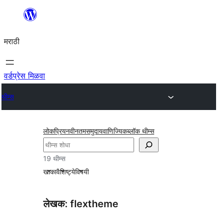
सामुग्रीवर
जा
मराठी
वर्डप्रेस मिळवा
थीम्स
लोकप्रिय
नवीनतम
समुदाय
वाणिज्यिक
ब्लॉक थीम्स
शोधा
19 थीम्स
खाका
वैशिष्ट्ये
विषयी
लेखक: flextheme