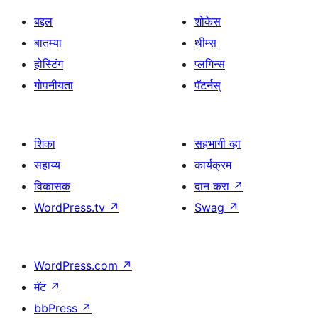
बद्दल
शोकेस
बातम्या
थीम्स
होस्टिंग
प्लगिन्स
गोपनीयता
पॅटर्नस्
शिका
सहभागी व्हा
सहाय्य
कार्यक्रम
विकासक
दान करा
↗
WordPress.tv
↗
Swag
↗
WordPress.com
↗
मॅट
↗
bbPress
↗