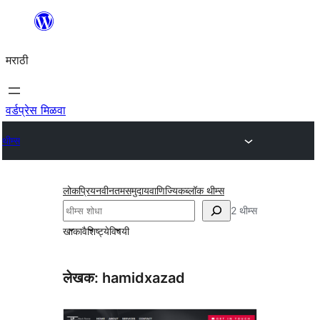
सामुग्रीवर
जा
मराठी
वर्डप्रेस मिळवा
थीम्स
लोकप्रिय
नवीनतम
समुदाय
वाणिज्यिक
ब्लॉक थीम्स
शोधा
2 थीम्स
खाका
वैशिष्ट्ये
विषयी
लेखक: hamidxazad