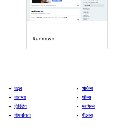
Rundown
बद्दल
शोकेस
बातम्या
थीम्स
होस्टिंग
प्लगिन्स
गोपनीयता
पॅटर्नस्