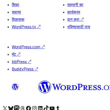
शिका
सहभागी व्हा
सहाय्य
कार्यक्रम
विकासक
दान करा
↗
WordPress.tv
↗
भविष्यासाठी पाच
WordPress.com
↗
मॅट
↗
bbPress
↗
BuddyPress
↗
आमच्या X (एक्स) (पूर्वीचे ट्विटर) खात्याला भेट द्या
आमच्या ब्लूस्की खात्याला भेट द्या.
आमच्या Mastodon खात्याला भेट द्या.
आमच्या थ्रेड्स खात्याला भेट द्या.
आमच्या फेसबुक पेजला भेट द्या
आमच्या इंस्टाग्राम खात्याला भेट द्या
आमच्या लिंक्डइन खात्याला भेट द्या
आमच्या टिकटॉक अकाउंटला भेट द्या.
आमच्या यूट्यूब चॅनेलला भेट द्या
आमच्या टंबलर खात्याला भेट द्या.