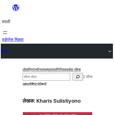
सामुग्रीवर
जा
मराठी
वर्डप्रेस मिळवा
थीम्स
लोकप्रिय
नवीनतम
समुदाय
वाणिज्यिक
ब्लॉक थीम्स
शोधा
2 थीम्स
खाका
वैशिष्ट्ये
विषयी
लेखक: Kharis Sulistiyono