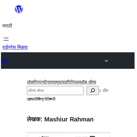
सामुग्रीवर
जा
मराठी
वर्डप्रेस मिळवा
थीम्स
लोकप्रिय
नवीनतम
समुदाय
वाणिज्यिक
ब्लॉक थीम्स
शोधा
1 थीम
खाका
वैशिष्ट्ये
विषयी
लेखक: Mashiur Rahman