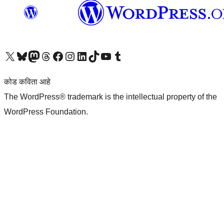
आमच्या X (एक्स) (पूर्वीचे ट्विटर) खात्याला भेट द्या
आमच्या ब्लूस्की खात्याला भेट द्या.
आमच्या Mastodon खात्याला भेट द्या.
आमच्या थ्रेड्स खात्याला भेट द्या.
आमच्या फेसबुक पेजला भेट द्या
आमच्या इंस्टाग्राम खात्याला भेट द्या
आमच्या लिंक्डइन खात्याला भेट द्या
आमच्या टिकटॉक अकाउंटला भेट द्या.
आमच्या यूट्यूब चॅनेलला भेट द्या
आमच्या टंबलर खात्याला भेट द्या.
कोड कविता आहे
The WordPress® trademark is the intellectual property of the
WordPress Foundation.