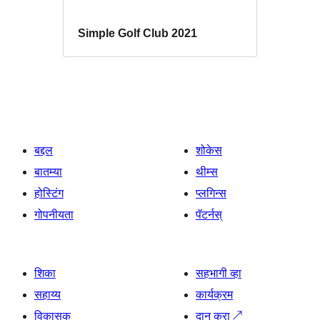
Simple Golf Club 2021
बद्दल
शोकेस
बातम्या
थीम्स
होस्टिंग
प्लगिन्स
गोपनीयता
पॅटर्नस्
शिका
सहभागी व्हा
सहाय्य
कार्यक्रम
विकासक
दान करा
↗