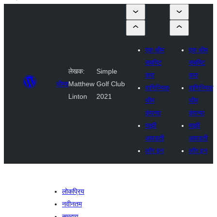
एक थीम
एक थीम
सबमिट
सबमिट
लेखक:
Simple
करा
करा
थीम्स
Matthew
Golf Club
वाणिज्यिक
वाणिज्यिक
Linton
2021
थीम
थीम
कंपन्या
कंपन्या
माझी
माझी
आवडती
आवडती
लॉग इन
लॉग इन
लोकप्रिय
नवीनतम
समुदाय