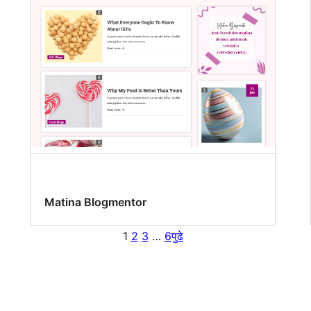
Matina Blogmentor
1
2
3
…
6
पुढे