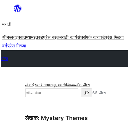
सामुग्रीवर
जा
मराठी
थीम
प्लगइन
बातम्या
मद्दत
वर्डप्रेस बद्दल
मराठी कार्यसंघ
संपर्क करा
वर्डप्रेस मिळवा
वर्डप्रेस मिळवा
थीम्स
लोकप्रिय
नवीनतम
समुदाय
वाणिज्यिक
ब्लॉक थीम्स
शोधा
66 थीम्स
लेखक: Mystery Themes