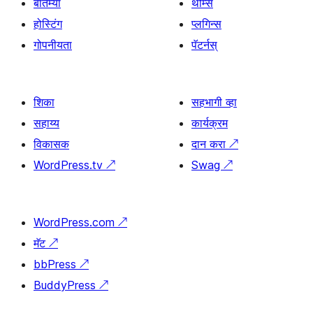
बातम्या
थीम्स
होस्टिंग
प्लगिन्स
गोपनीयता
पॅटर्नस्
शिका
सहभागी व्हा
सहाय्य
कार्यक्रम
विकासक
दान करा
↗
WordPress.tv
↗
Swag
↗
WordPress.com
↗
मॅट
↗
bbPress
↗
BuddyPress
↗