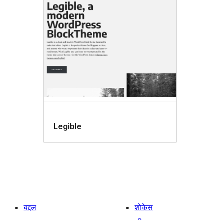
Legible
बद्दल
शोकेस