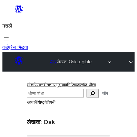
सामुग्रीवर
जा
मराठी
वर्डप्रेस मिळवा
थीम्स
लेखक: Osk
Legible
लोकप्रिय
नवीनतम
समुदाय
वाणिज्यिक
ब्लॉक थीम्स
शोधा
1 थीम
खाका
वैशिष्ट्ये
विषयी
लेखक: Osk