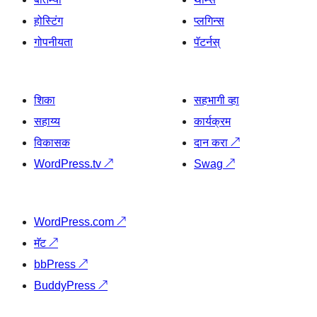
होस्टिंग
प्लगिन्स
गोपनीयता
पॅटर्नस्
शिका
सहभागी व्हा
सहाय्य
कार्यक्रम
विकासक
दान करा
↗
WordPress.tv
↗
Swag
↗
WordPress.com
↗
मॅट
↗
bbPress
↗
BuddyPress
↗