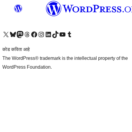
आमच्या X (एक्स) (पूर्वीचे ट्विटर) खात्याला भेट द्या
आमच्या ब्लूस्की खात्याला भेट द्या.
आमच्या Mastodon खात्याला भेट द्या.
आमच्या थ्रेड्स खात्याला भेट द्या.
आमच्या फेसबुक पेजला भेट द्या
आमच्या इंस्टाग्राम खात्याला भेट द्या
आमच्या लिंक्डइन खात्याला भेट द्या
आमच्या टिकटॉक अकाउंटला भेट द्या.
आमच्या यूट्यूब चॅनेलला भेट द्या
आमच्या टंबलर खात्याला भेट द्या.
कोड कविता आहे
The WordPress® trademark is the intellectual property of the
WordPress Foundation.