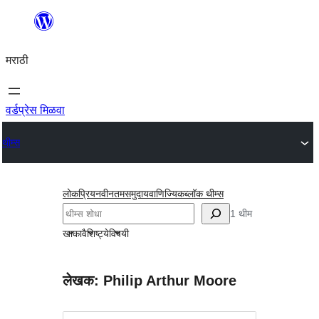
सामुग्रीवर
जा
मराठी
वर्डप्रेस मिळवा
थीम्स
लोकप्रिय
नवीनतम
समुदाय
वाणिज्यिक
ब्लॉक थीम्स
शोधा
1 थीम
खाका
वैशिष्ट्ये
विषयी
लेखक: Philip Arthur Moore