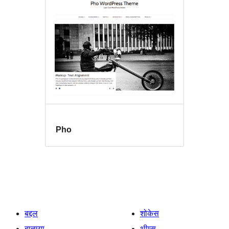
Pho
बद्दल
शोकेस
बातम्या
थीम्स