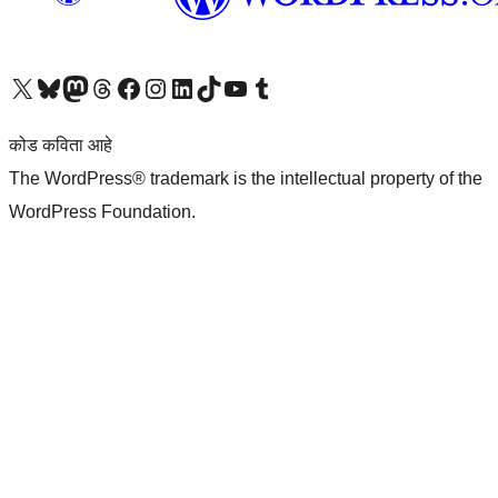
आमच्या X (एक्स) (पूर्वीचे ट्विटर) खात्याला भेट द्या
आमच्या ब्लूस्की खात्याला भेट द्या.
आमच्या Mastodon खात्याला भेट द्या.
आमच्या थ्रेड्स खात्याला भेट द्या.
आमच्या फेसबुक पेजला भेट द्या
आमच्या इंस्टाग्राम खात्याला भेट द्या
आमच्या लिंक्डइन खात्याला भेट द्या
आमच्या टिकटॉक अकाउंटला भेट द्या.
आमच्या यूट्यूब चॅनेलला भेट द्या
आमच्या टंबलर खात्याला भेट द्या.
कोड कविता आहे
The WordPress® trademark is the intellectual property of the
WordPress Foundation.