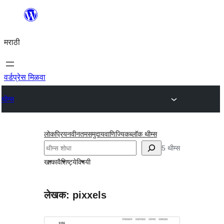
सामुग्रीवर
जा
मराठी
वर्डप्रेस मिळवा
थीम्स
लोकप्रिय
नवीनतम
समुदाय
वाणिज्यिक
ब्लॉक थीम्स
शोधा
5 थीम्स
खाका
वैशिष्ट्ये
विषयी
लेखक: pixxels