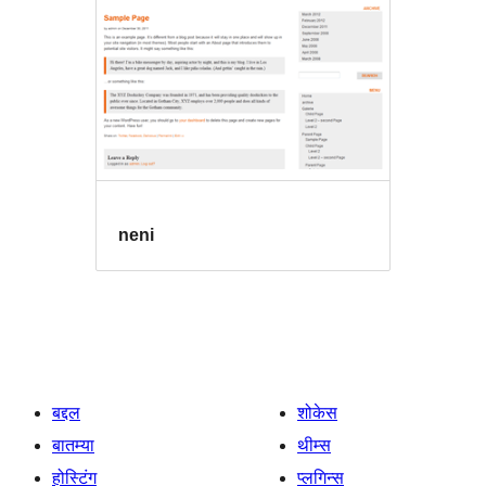
neni
बद्दल
शोकेस
बातम्या
थीम्स
होस्टिंग
प्लगिन्स