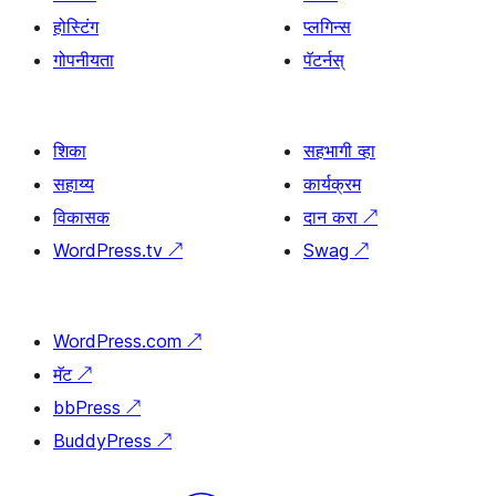
होस्टिंग
प्लगिन्स
गोपनीयता
पॅटर्नस्
शिका
सहभागी व्हा
सहाय्य
कार्यक्रम
विकासक
दान करा
↗
WordPress.tv
↗
Swag
↗
WordPress.com
↗
मॅट
↗
bbPress
↗
BuddyPress
↗