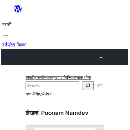
सामुग्रीवर
जा
मराठी
वर्डप्रेस मिळवा
थीम्स
लोकप्रिय
नवीनतम
समुदाय
वाणिज्यिक
ब्लॉक थीम्स
शोधा
1 थीम
खाका
वैशिष्ट्ये
विषयी
लेखक: Poonam Namdev