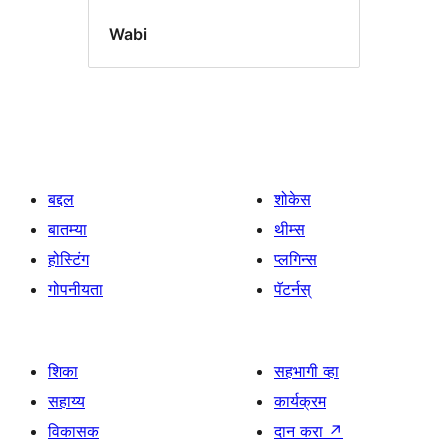
Wabi
बद्दल
शोकेस
बातम्या
थीम्स
होस्टिंग
प्लगिन्स
गोपनीयता
पॅटर्नस्
शिका
सहभागी व्हा
सहाय्य
कार्यक्रम
विकासक
दान करा
↗