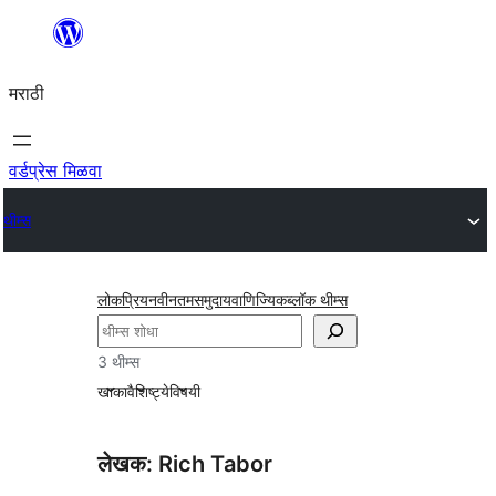
सामुग्रीवर
जा
मराठी
वर्डप्रेस मिळवा
थीम्स
लोकप्रिय
नवीनतम
समुदाय
वाणिज्यिक
ब्लॉक थीम्स
शोधा
3 थीम्स
खाका
वैशिष्ट्ये
विषयी
लेखक: Rich Tabor