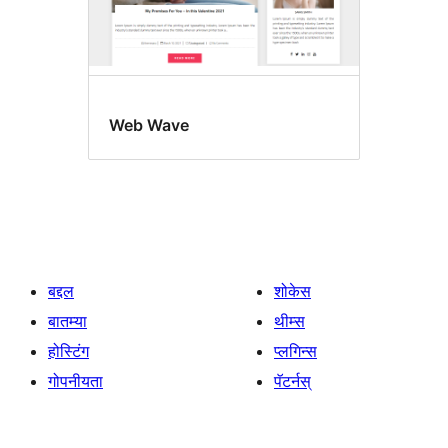
Web Wave
बद्दल
शोकेस
बातम्या
थीम्स
होस्टिंग
प्लगिन्स
गोपनीयता
पॅटर्नस्