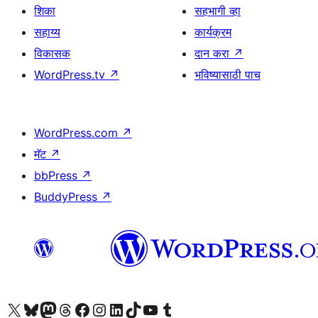
शिका
सहभागी व्हा
सहाय्य
कार्यक्रम
विकासक
दान करा
↗
WordPress.tv
↗
भविष्यासाठी पाच
WordPress.com
↗
मॅट
↗
bbPress
↗
BuddyPress
↗
आमच्या X (एक्स) (पूर्वीचे ट्विटर) खात्याला भेट द्या
आमच्या ब्लूस्की खात्याला भेट द्या.
आमच्या Mastodon खात्याला भेट द्या.
आमच्या थ्रेड्स खात्याला भेट द्या.
आमच्या फेसबुक पेजला भेट द्या
आमच्या इंस्टाग्राम खात्याला भेट द्या
आमच्या लिंक्डइन खात्याला भेट द्या
आमच्या टिकटॉक अकाउंटला भेट द्या.
आमच्या यूट्यूब चॅनेलला भेट द्या
आमच्या टंबलर खात्याला भेट द्या.