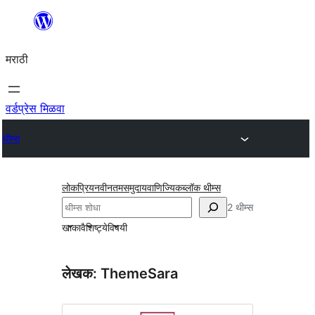
सामुग्रीवर
जा
मराठी
वर्डप्रेस मिळवा
थीम्स
लोकप्रिय
नवीनतम
समुदाय
वाणिज्यिक
ब्लॉक थीम्स
शोधा
2 थीम्स
खाका
वैशिष्ट्ये
विषयी
लेखक: ThemeSara