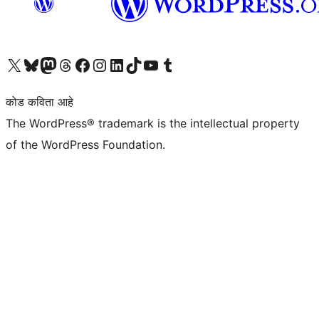
आमच्या X (एक्स) (पूर्वीचे ट्विटर) खात्याला भेट द्या
आमच्या ब्लूस्की खात्याला भेट द्या.
आमच्या Mastodon खात्याला भेट द्या.
आमच्या थ्रेड्स खात्याला भेट द्या.
आमच्या फेसबुक पेजला भेट द्या
आमच्या इंस्टाग्राम खात्याला भेट द्या
आमच्या लिंक्डइन खात्याला भेट द्या
आमच्या टिकटॉक अकाउंटला भेट द्या.
आमच्या यूट्यूब चॅनेलला भेट द्या
आमच्या टंबलर खात्याला भेट द्या.
कोड कविता आहे
The WordPress® trademark is the intellectual property
of the WordPress Foundation.