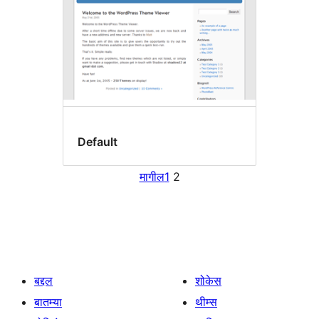
Default
मागील
1
2
बद्दल
शोकेस
बातम्या
थीम्स