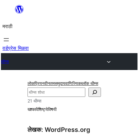
सामुग्रीवर
जा
मराठी
वर्डप्रेस मिळवा
थीम्स
लोकप्रिय
नवीनतम
समुदाय
वाणिज्यिक
ब्लॉक थीम्स
शोधा
21 थीम्स
खाका
वैशिष्ट्ये
विषयी
लेखक: WordPress.org