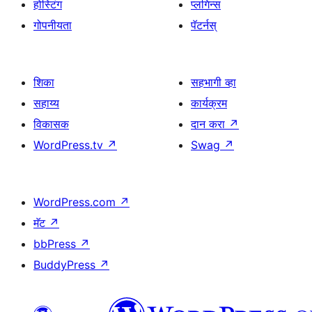
होस्टिंग
प्लगिन्स
गोपनीयता
पॅटर्नस्
शिका
सहभागी व्हा
सहाय्य
कार्यक्रम
विकासक
दान करा
↗
WordPress.tv
↗
Swag
↗
WordPress.com
↗
मॅट
↗
bbPress
↗
BuddyPress
↗