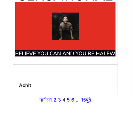
Achit
मागील
1
2
3
4
5
6
…
15
पुढे