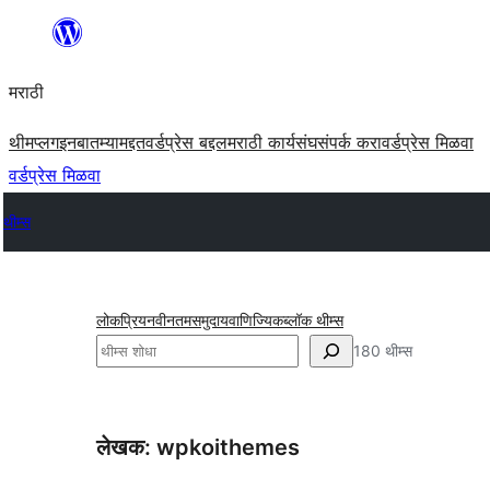
सामुग्रीवर
जा
मराठी
थीम
प्लगइन
बातम्या
मद्दत
वर्डप्रेस बद्दल
मराठी कार्यसंघ
संपर्क करा
वर्डप्रेस मिळवा
वर्डप्रेस मिळवा
थीम्स
लोकप्रिय
नवीनतम
समुदाय
वाणिज्यिक
ब्लॉक थीम्स
शोधा
180 थीम्स
लेखक: wpkoithemes