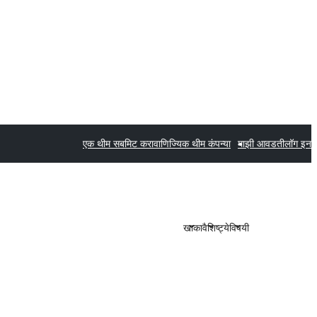
एक थीम सबमिट करा
वाणिज्यिक थीम कंपन्या
माझी आवडती
लॉग इन
खाका
वैशिष्ट्ये
विषयी