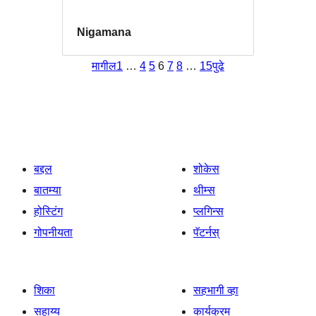
Nigamana
मागील
1
…
4
5
6
7
8
…
15
पुढे
बद्दल
शोकेस
बातम्या
थीम्स
होस्टिंग
प्लगिन्स
गोपनीयता
पॅटर्नस्
शिका
सहभागी व्हा
सहाय्य
कार्यक्रम