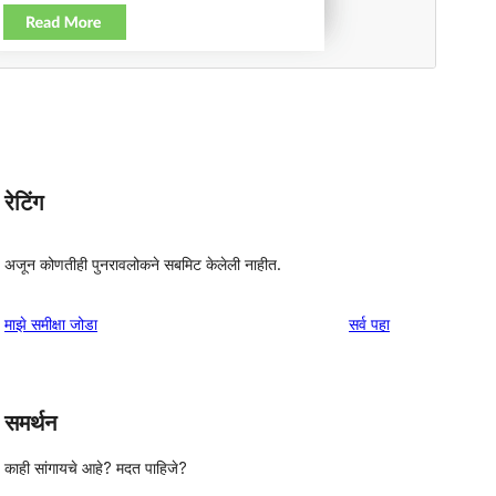
रेटिंग
अजून कोणतीही पुनरावलोकने सबमिट केलेली नाहीत.
पुनरावलोकने
माझे समीक्षा जोडा
सर्व
पहा
समर्थन
काही सांगायचे आहे? मदत पाहिजे?