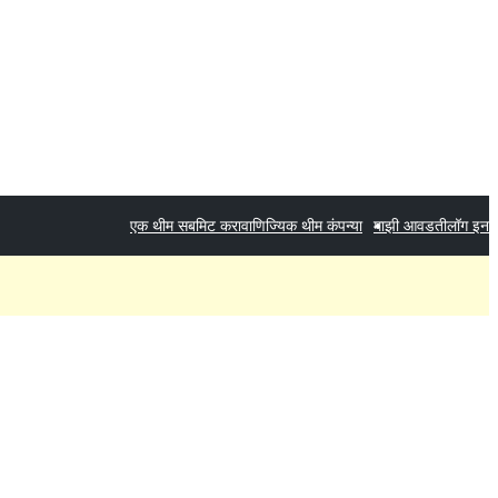
एक थीम सबमिट करा
वाणिज्यिक थीम कंपन्या
माझी आवडती
लॉग इन