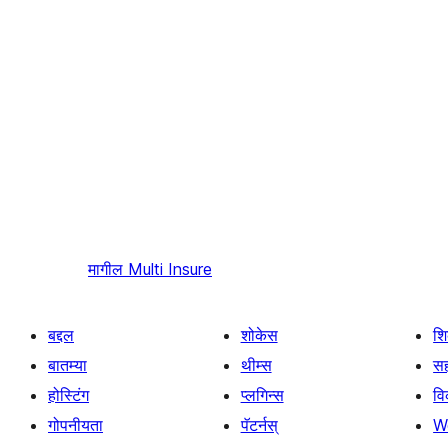
मागील
Multi Insure
बद्दल
शोकेस
श
बातम्या
थीम्स
सह
होस्टिंग
प्लगिन्स
व
गोपनीयता
पॅटर्नस्
W