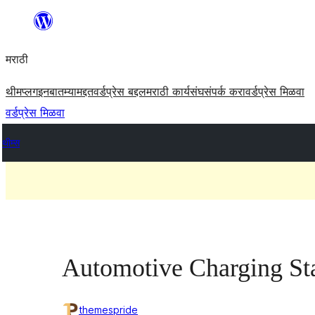
सामुग्रीवर
जा
मराठी
थीम
प्लगइन
बातम्या
मद्दत
वर्डप्रेस बद्दल
मराठी कार्यसंघ
संपर्क करा
वर्डप्रेस मिळवा
वर्डप्रेस मिळवा
थीम्स
Automotive Charging St
themespride