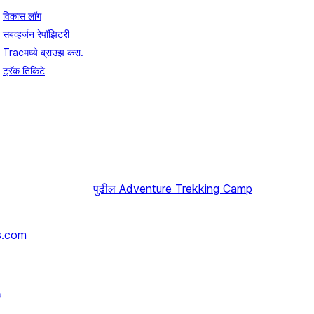
विकास लॉग
सबव्हर्जन रेपॉझिटरी
Tracमध्ये ब्राउझ करा.
ट्रॅक तिकिटे
पुढील
Adventure Trekking Camp
s.com
↗