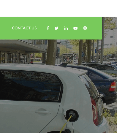
व्यावसायिक थीम
ही थीम मुक्त आहे परंतु अतिरिक्त पैशांचे वाणिज्यिक अपग्रेड किंवा
समर्थन प्रदान करते.
पूर्वावलोकन
डाउनलोड
ही
Automobile Hub
ची बालक थीम आहे.
आवृत्ती
6.5.2
शेवटचे अद्यतन
जुलै 18, 2026
सक्रिय स्थापना
30+
PHP आवृत्ती
5.6
थीम मुख्यपृष्ठ