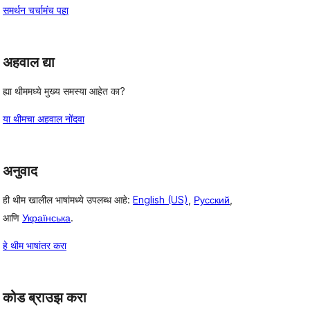
समर्थन चर्चामंच पहा
अहवाल द्या
ह्या थीममध्ये मुख्य समस्या आहेत का?
या थीमचा अहवाल नोंदवा
अनुवाद
ही थीम खालील भाषांमध्ये उपलब्ध आहे:
English (US)
,
Русский
,
आणि
Українська
.
हे थीम भाषांतर करा
कोड ब्राउझ करा