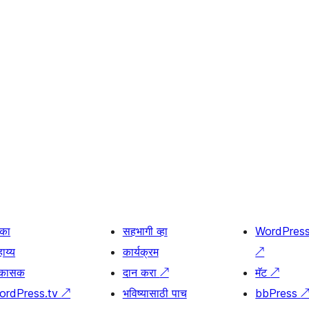
िका
सहभागी व्हा
WordPres
ाय्य
कार्यक्रम
↗
िकासक
दान करा
↗
मॅट
↗
ordPress.tv
↗
भविष्यासाठी पाच
bbPress