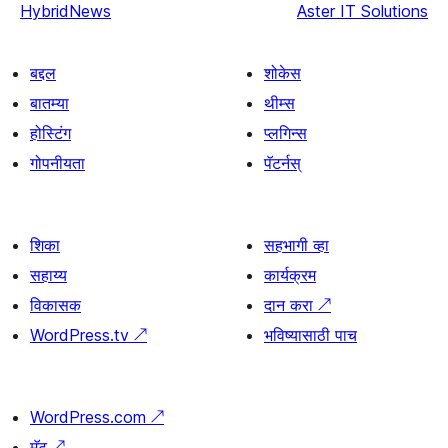
HybridNews
Aster IT Solutions
बद्दल
शोकेस
बातम्या
थीम्स
होस्टिंग
प्लगिन्स
गोपनीयता
पॅटर्नस्
शिका
सहभागी व्हा
सहाय्य
कार्यक्रम
विकासक
दान करा
↗
WordPress.tv
↗
भविष्यासाठी पाच
WordPress.com
↗
मॅट
↗