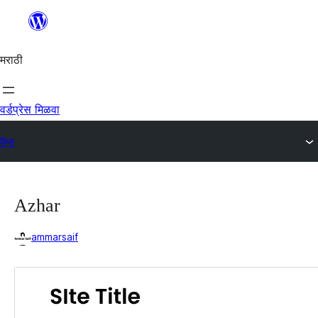
सामुग्रीवर
जा
मराठी
वर्डप्रेस मिळवा
ीम्स
Azhar
ammarsaif