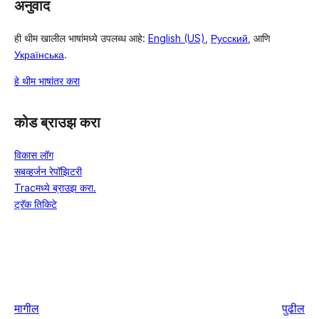
अनुवाद
ही थीम खालील भाषांमध्ये उपलब्ध आहे:
English (US)
,
Русский
, आणि
Українська
.
हे थीम भाषांतर करा
कोड ब्राउझ करा
विकास लॉग
सबव्हर्जन रेपॉझिटरी
Tracमध्ये ब्राउझ करा.
ट्रॅक तिकिटे
मागील
पुढील