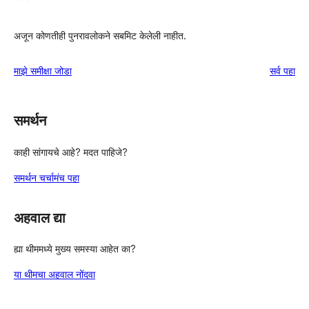
अजून कोणतीही पुनरावलोकने सबमिट केलेली नाहीत.
पुनरावल
माझे समीक्षा जोडा
सर्व
पहा
समर्थन
काही सांगायचे आहे? मदत पाहिजे?
समर्थन चर्चामंच पहा
अहवाल द्या
ह्या थीममध्ये मुख्य समस्या आहेत का?
या थीमचा अहवाल नोंदवा