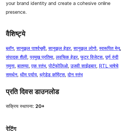
your brand identity and create a cohesive online
presence.
वैशिष्ट्ये
ब्लॉग
, 
सानुकूल पार्श्वभूमी
, 
सानुकूल हेडर
, 
सानुकूल लोगो
, 
स्वरूपित मेनू
, 
संपादक शैली
, 
प्रमुख प्रतिमा
, 
लवचिक हेडर
, 
फुटर विजेट्स
, 
पूर्ण रुंदी
नमुना
, 
बातम्या
, 
एक स्तंभ
, 
पोर्टफोलिओ
, 
उजवी साईडबार
, 
RTL भाषेचे
समर्थन
, 
थीम पर्याय
, 
थ्रेडेड कॉमेंट्स
, 
दोन स्तंभ
प्रति दिवस डाउनलोड
सक्रिय स्थापना:
20+
रेटिंग