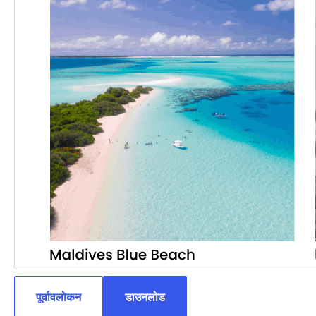
पूर्वावलोकन
डाउनलोड