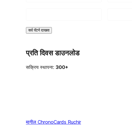
सर्व पॅटर्न दाखवा
प्रति दिवस डाउनलोड
सक्रिय स्थापना:
300+
मागील
ChronoCards Ruchir