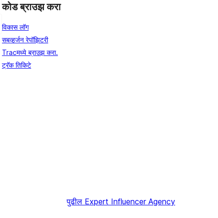
कोड ब्राउझ करा
विकास लॉग
सबव्हर्जन रेपॉझिटरी
Tracमध्ये ब्राउझ करा.
ट्रॅक तिकिटे
पुढील
Expert Influencer Agency