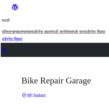
सामुग्रीवर
जा
मराठी
थीम
प्लगइन
बातम्या
मद्दत
वर्डप्रेस बद्दल
मराठी कार्यसंघ
संपर्क करा
वर्डप्रेस मिळवा
वर्डप्रेस मिळवा
थीम्स
Bike Repair Garage
WP Radiant