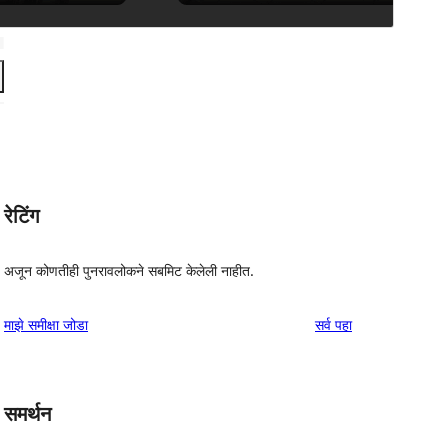
रेटिंग
अजून कोणतीही पुनरावलोकने सबमिट केलेली नाहीत.
पुनरावलोकने
माझे समीक्षा जोडा
सर्व
पहा
समर्थन