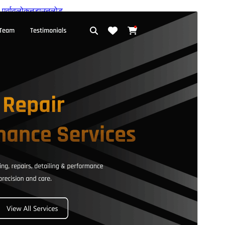
पूर्वावलोकन
डाउनलोड
आवृत्ती
1.1.8
शेवटचे अद्यतन
ऑगस्ट 3, 2026
सक्रिय स्थापना
300+
वर्डप्रेस आवृत्ती
6.0
PHP आवृत्ती
7.2
थीम मुख्यपृष्ठ