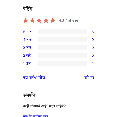
रेटिंग
4.8
पैकी ५ तारे.
5 तारे
16
16
4 तारे
0
5-
0
3 तारे
0
तारांकित
4-
0
परीक्षणे
2 तारे
0
तारांकित
3-
0
परीक्षणे
1 तारा
1
तारांकित
2-
1
परीक्षणे
तारांकित
1-
पुनरावलोकने
माझे समीक्षा जोडा
सर्व
पहा
परीक्षणे
तारांकित
पुनरावलोकन
समर्थन
काही सांगायचे आहे? मदत पाहिजे?
समर्थन चर्चामंच पहा