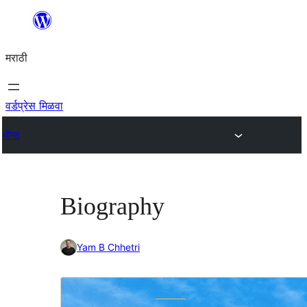
सामुग्रीवर
जा
मराठी
वर्डप्रेस मिळवा
थीम्स
Biography
Yam B Chhetri