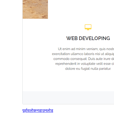
पूर्वावलोकन
डाउनलोड