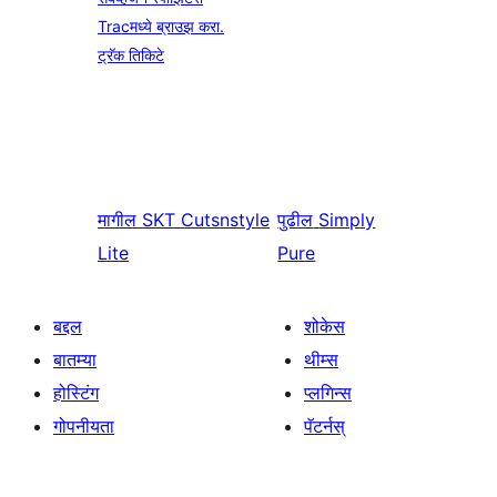
Tracमध्ये ब्राउझ करा.
ट्रॅक तिकिटे
मागील
SKT Cutsnstyle
पुढील
Simply
Lite
Pure
बद्दल
शोकेस
बातम्या
थीम्स
होस्टिंग
प्लगिन्स
गोपनीयता
पॅटर्नस्