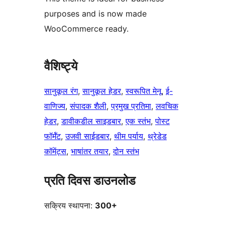
purposes and is now made
WooCommerce ready.
वैशिष्ट्ये
सानुकूल रंग
, 
सानुकूल हेडर
, 
स्वरूपित मेनू
, 
ई-
वाणिज्य
, 
संपादक शैली
, 
प्रमुख प्रतिमा
, 
लवचिक
हेडर
, 
डावीकडील साइडबार
, 
एक स्तंभ
, 
पोस्ट
फॉर्मॅट
, 
उजवी साईडबार
, 
थीम पर्याय
, 
थ्रेडेड
कॉमेंट्स
, 
भाषांतर तयार
, 
दोन स्तंभ
प्रति दिवस डाउनलोड
सक्रिय स्थापना:
300+