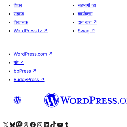
शिका
सहभागी व्हा
सहाय्य
कार्यक्रम
विकासक
दान करा
↗
WordPress.tv
↗
Swag
↗
WordPress.com
↗
मॅट
↗
bbPress
↗
BuddyPress
↗
आमच्या X (एक्स) (पूर्वीचे ट्विटर) खात्याला भेट द्या
आमच्या ब्लूस्की खात्याला भेट द्या.
आमच्या Mastodon खात्याला भेट द्या.
आमच्या थ्रेड्स खात्याला भेट द्या.
आमच्या फेसबुक पेजला भेट द्या
आमच्या इंस्टाग्राम खात्याला भेट द्या
आमच्या लिंक्डइन खात्याला भेट द्या
आमच्या टिकटॉक अकाउंटला भेट द्या.
आमच्या यूट्यूब चॅनेलला भेट द्या
आमच्या टंबलर खात्याला भेट द्या.