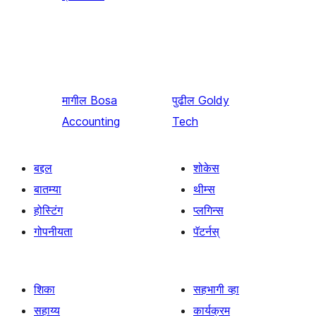
मागील
Bosa
पुढील
Goldy
Accounting
Tech
बद्दल
शोकेस
बातम्या
थीम्स
होस्टिंग
प्लगिन्स
गोपनीयता
पॅटर्नस्
शिका
सहभागी व्हा
सहाय्य
कार्यक्रम