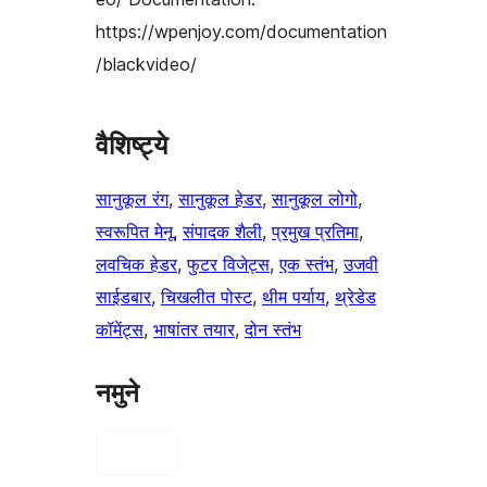
https://wpenjoy.com/documentation
/blackvideo/
वैशिष्ट्ये
सानुकूल रंग
, 
सानुकूल हेडर
, 
सानुकूल लोगो
, 
स्वरूपित मेनू
, 
संपादक शैली
, 
प्रमुख प्रतिमा
, 
लवचिक हेडर
, 
फुटर विजेट्स
, 
एक स्तंभ
, 
उजवी
साईडबार
, 
चिखलीत पोस्ट
, 
थीम पर्याय
, 
थ्रेडेड
कॉमेंट्स
, 
भाषांतर तयार
, 
दोन स्तंभ
नमुने