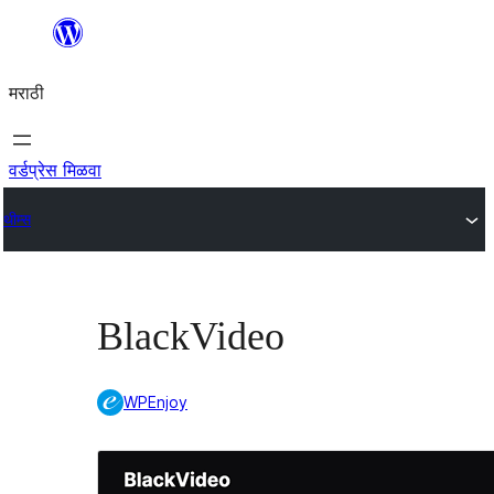
सामुग्रीवर
जा
मराठी
वर्डप्रेस मिळवा
थीम्स
BlackVideo
WPEnjoy