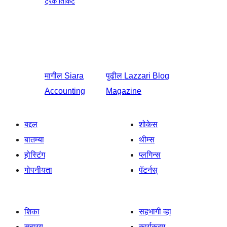
ट्रॅक तिकिटे
मागील
Siara
पुढील
Lazzari Blog
Accounting
Magazine
बद्दल
शोकेस
बातम्या
थीम्स
होस्टिंग
प्लगिन्स
गोपनीयता
पॅटर्नस्
शिका
सहभागी व्हा
सहाय्य
कार्यक्रम