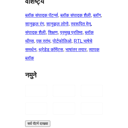
वैशिष्ट्ये
ब्लॉक संपादक पॅटर्न्स
, 
ब्लॉक संपादक शैली
, 
ब्लॉग
, 
सानुकूल रंग
, 
सानुकूल लोगो
, 
स्वरूपित मेनू
, 
संपादक शैली
, 
शिक्षण
, 
प्रमुख प्रतिमा
, 
ब्लॉक
थीम्स
, 
एक स्तंभ
, 
पोर्टफोलिओ
, 
RTL भाषेचे
समर्थन
, 
थ्रेडेड कॉमेंट्स
, 
भाषांतर तयार
, 
व्यापक
ब्लॉक
नमुने
सर्व पॅटर्न दाखवा