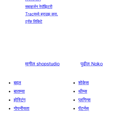
सबव्हर्जन रेपॉझिटरी
Tracमध्ये ब्राउझ करा.
ट्रॅक तिकिटे
मागील
shopstudio
पुढील
Noko
बद्दल
शोकेस
बातम्या
थीम्स
होस्टिंग
प्लगिन्स
गोपनीयता
पॅटर्नस्