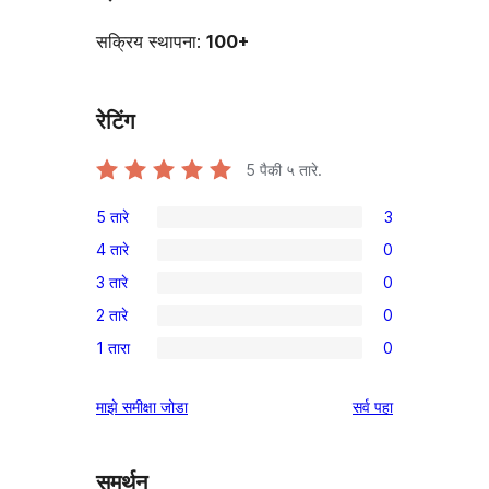
सक्रिय स्थापना:
100+
रेटिंग
5
पैकी ५ तारे.
5 तारे
3
3
4 तारे
0
5-
0
3 तारे
0
तारांकित
4-
0
परीक्षणे
2 तारे
0
तारांकित
3-
0
परीक्षणे
1 तारा
0
तारांकित
2-
0
परीक्षणे
तारांकित
1-
पुनरावलोकने
माझे समीक्षा जोडा
सर्व
पहा
परीक्षणे
तारांकित
परीक्षणे
समर्थन