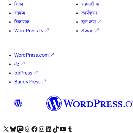
शिका
सहभागी व्हा
सहाय्य
कार्यक्रम
विकासक
दान करा
↗
WordPress.tv
↗
Swag
↗
WordPress.com
↗
मॅट
↗
bbPress
↗
BuddyPress
↗
आमच्या X (एक्स) (पूर्वीचे ट्विटर) खात्याला भेट द्या
आमच्या ब्लूस्की खात्याला भेट द्या.
आमच्या Mastodon खात्याला भेट द्या.
आमच्या थ्रेड्स खात्याला भेट द्या.
आमच्या फेसबुक पेजला भेट द्या
आमच्या इंस्टाग्राम खात्याला भेट द्या
आमच्या लिंक्डइन खात्याला भेट द्या
आमच्या टिकटॉक अकाउंटला भेट द्या.
आमच्या यूट्यूब चॅनेलला भेट द्या
आमच्या टंबलर खात्याला भेट द्या.