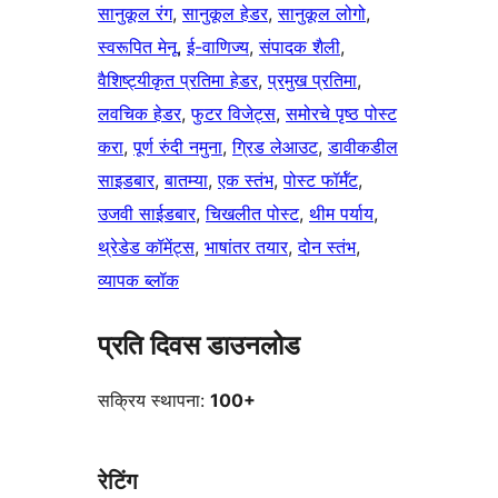
सानुकूल रंग
, 
सानुकूल हेडर
, 
सानुकूल लोगो
, 
स्वरूपित मेनू
, 
ई-वाणिज्य
, 
संपादक शैली
, 
वैशिष्ट्यीकृत प्रतिमा हेडर
, 
प्रमुख प्रतिमा
, 
लवचिक हेडर
, 
फुटर विजेट्स
, 
समोरचे पृष्ठ पोस्ट
करा
, 
पूर्ण रुंदी नमुना
, 
ग्रिड लेआउट
, 
डावीकडील
साइडबार
, 
बातम्या
, 
एक स्तंभ
, 
पोस्ट फॉर्मॅट
, 
उजवी साईडबार
, 
चिखलीत पोस्ट
, 
थीम पर्याय
, 
थ्रेडेड कॉमेंट्स
, 
भाषांतर तयार
, 
दोन स्तंभ
, 
व्यापक ब्लॉक
प्रति दिवस डाउनलोड
सक्रिय स्थापना:
100+
रेटिंग