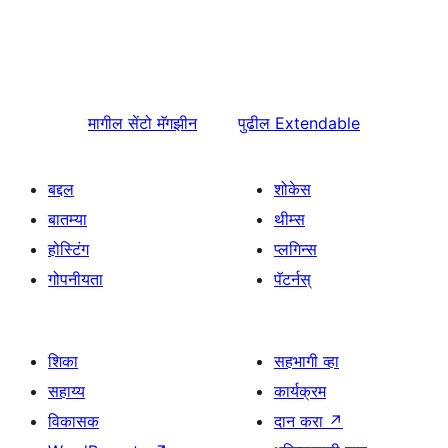
मागील
सेंटो मॅगझीन
पुढील
Extendable
बद्दल
शोकेस
बातम्या
थीम्स
होस्टिंग
प्लगिन्स
गोपनीयता
पॅटर्नस्
शिका
सहभागी व्हा
सहाय्य
कार्यक्रम
विकासक
दान करा
↗