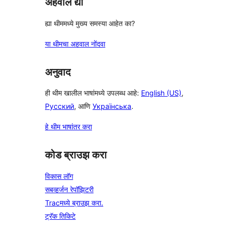
अहवाल द्या
ह्या थीममध्ये मुख्य समस्या आहेत का?
या थीमचा अहवाल नोंदवा
अनुवाद
ही थीम खालील भाषांमध्ये उपलब्ध आहे:
English (US)
,
Русский
, आणि
Українська
.
हे थीम भाषांतर करा
कोड ब्राउझ करा
विकास लॉग
सबव्हर्जन रेपॉझिटरी
Tracमध्ये ब्राउझ करा.
ट्रॅक तिकिटे