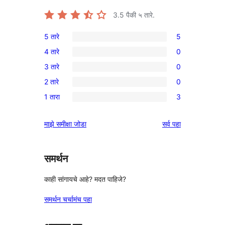
3.5
पैकी ५ तारे.
5 तारे
5
5
4 तारे
0
5-
0
3 तारे
0
तारांकित
4-
0
परीक्षणे
2 तारे
0
तारांकित
3-
0
परीक्षणे
1 तारा
3
तारांकित
2-
3
परीक्षणे
तारांकित
1-
पुनरावलोकने
माझे समीक्षा जोडा
सर्व
पहा
परीक्षणे
तारांकित
परीक्षणे
समर्थन
काही सांगायचे आहे? मदत पाहिजे?
समर्थन चर्चामंच पहा