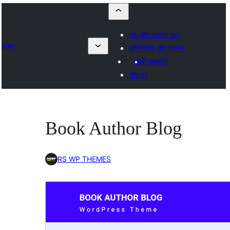
एक थीम सबमिट करा
थीम्स
वाणिज्यिक थीम कंपन्या
माझी आवडती
लॉग इन
Book Author Blog
RS WP THEMES