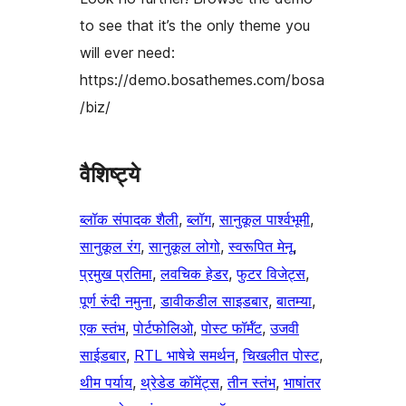
to see that it’s the only theme you
will ever need:
https://demo.bosathemes.com/bosa
/biz/
वैशिष्ट्ये
ब्लॉक संपादक शैली
, 
ब्लॉग
, 
सानुकूल पार्श्वभूमी
, 
सानुकूल रंग
, 
सानुकूल लोगो
, 
स्वरूपित मेनू
, 
प्रमुख प्रतिमा
, 
लवचिक हेडर
, 
फुटर विजेट्स
, 
पूर्ण रुंदी नमुना
, 
डावीकडील साइडबार
, 
बातम्या
, 
एक स्तंभ
, 
पोर्टफोलिओ
, 
पोस्ट फॉर्मॅट
, 
उजवी
साईडबार
, 
RTL भाषेचे समर्थन
, 
चिखलीत पोस्ट
, 
थीम पर्याय
, 
थ्रेडेड कॉमेंट्स
, 
तीन स्तंभ
, 
भाषांतर