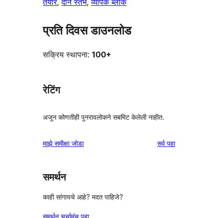
तयार
, 
दोन स्तंभ
, 
व्यापक ब्लॉक
प्रति दिवस डाउनलोड
सक्रिय स्थापना:
100+
रेटिंग
अजून कोणतीही पुनरावलोकने सबमिट केलेली नाहीत.
पुनरावलोकने
माझे समीक्षा जोडा
सर्व
पहा
समर्थन
काही सांगायचे आहे? मदत पाहिजे?
समर्थन चर्चामंच पहा