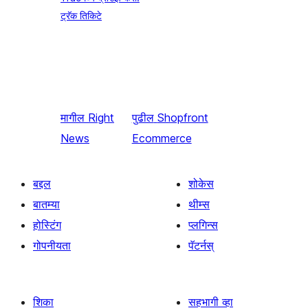
ट्रॅक तिकिटे
मागील
Right
पुढील
Shopfront
News
Ecommerce
बद्दल
शोकेस
बातम्या
थीम्स
होस्टिंग
प्लगिन्स
गोपनीयता
पॅटर्नस्
शिका
सहभागी व्हा