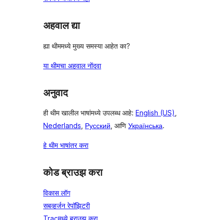
अहवाल द्या
ह्या थीममध्ये मुख्य समस्या आहेत का?
या थीमचा अहवाल नोंदवा
अनुवाद
ही थीम खालील भाषांमध्ये उपलब्ध आहे:
English (US)
,
Nederlands
,
Русский
, आणि
Українська
.
हे थीम भाषांतर करा
कोड ब्राउझ करा
विकास लॉग
सबव्हर्जन रेपॉझिटरी
Tracमध्ये ब्राउझ करा.