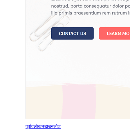
पूर्वावलोकन
डाउनलोड