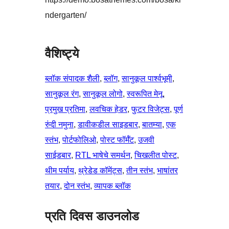
ndergarten/
वैशिष्ट्ये
ब्लॉक संपादक शैली
, 
ब्लॉग
, 
सानुकूल पार्श्वभूमी
, 
सानुकूल रंग
, 
सानुकूल लोगो
, 
स्वरूपित मेनू
, 
प्रमुख प्रतिमा
, 
लवचिक हेडर
, 
फुटर विजेट्स
, 
पूर्ण
रुंदी नमुना
, 
डावीकडील साइडबार
, 
बातम्या
, 
एक
स्तंभ
, 
पोर्टफोलिओ
, 
पोस्ट फॉर्मॅट
, 
उजवी
साईडबार
, 
RTL भाषेचे समर्थन
, 
चिखलीत पोस्ट
, 
थीम पर्याय
, 
थ्रेडेड कॉमेंट्स
, 
तीन स्तंभ
, 
भाषांतर
तयार
, 
दोन स्तंभ
, 
व्यापक ब्लॉक
प्रति दिवस डाउनलोड