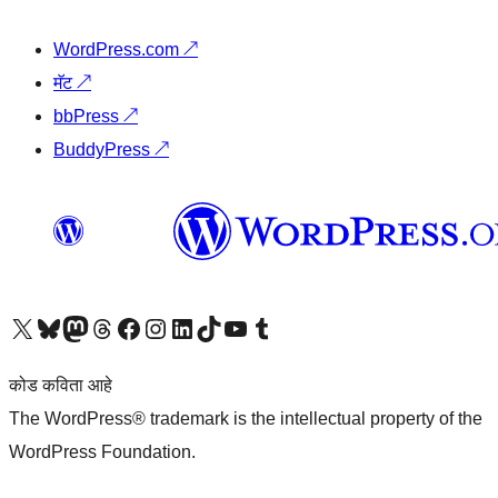
WordPress.com
↗
मॅट
↗
bbPress
↗
BuddyPress
↗
आमच्या X (एक्स) (पूर्वीचे ट्विटर) खात्याला भेट द्या
आमच्या ब्लूस्की खात्याला भेट द्या.
आमच्या Mastodon खात्याला भेट द्या.
आमच्या थ्रेड्स खात्याला भेट द्या.
आमच्या फेसबुक पेजला भेट द्या
आमच्या इंस्टाग्राम खात्याला भेट द्या
आमच्या लिंक्डइन खात्याला भेट द्या
आमच्या टिकटॉक अकाउंटला भेट द्या.
आमच्या यूट्यूब चॅनेलला भेट द्या
आमच्या टंबलर खात्याला भेट द्या.
कोड कविता आहे
The WordPress® trademark is the intellectual property of the
WordPress Foundation.