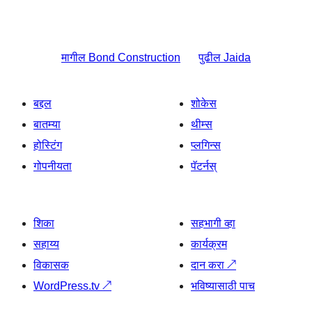
मागील
Bond Construction
पुढील
Jaida
बद्दल
शोकेस
बातम्या
थीम्स
होस्टिंग
प्लगिन्स
गोपनीयता
पॅटर्नस्
शिका
सहभागी व्हा
सहाय्य
कार्यक्रम
विकासक
दान करा
↗
WordPress.tv
↗
भविष्यासाठी पाच