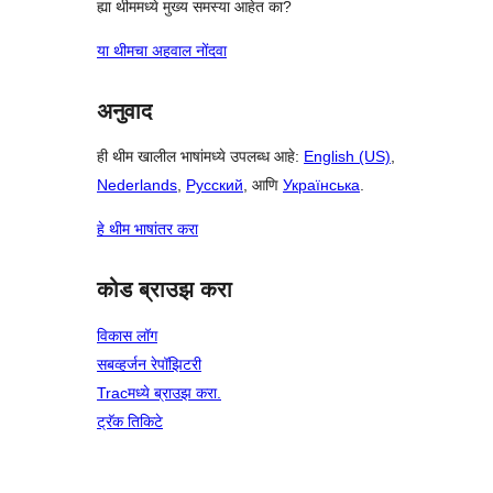
ह्या थीममध्ये मुख्य समस्या आहेत का?
या थीमचा अहवाल नोंदवा
अनुवाद
ही थीम खालील भाषांमध्ये उपलब्ध आहे:
English (US)
,
Nederlands
,
Русский
, आणि
Українська
.
हे थीम भाषांतर करा
कोड ब्राउझ करा
विकास लॉग
सबव्हर्जन रेपॉझिटरी
Tracमध्ये ब्राउझ करा.
ट्रॅक तिकिटे