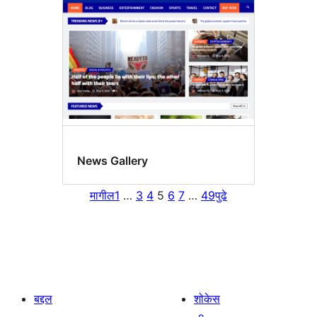
News Gallery
मागील
1
…
3
4
5
6
7
…
49
पुढे
बद्दल
शोकेस