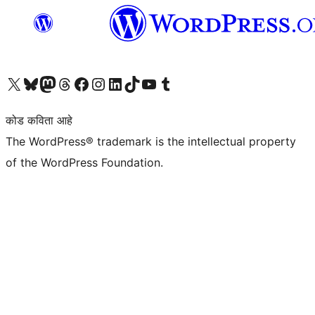
आमच्या X (एक्स) (पूर्वीचे ट्विटर) खात्याला भेट द्या
आमच्या ब्लूस्की खात्याला भेट द्या.
आमच्या Mastodon खात्याला भेट द्या.
आमच्या थ्रेड्स खात्याला भेट द्या.
आमच्या फेसबुक पेजला भेट द्या
आमच्या इंस्टाग्राम खात्याला भेट द्या
आमच्या लिंक्डइन खात्याला भेट द्या
आमच्या टिकटॉक अकाउंटला भेट द्या.
आमच्या यूट्यूब चॅनेलला भेट द्या
आमच्या टंबलर खात्याला भेट द्या.
कोड कविता आहे
The WordPress® trademark is the intellectual property
of the WordPress Foundation.