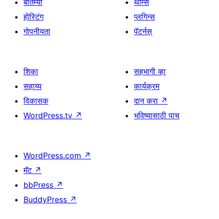
बातम्या
थीम्स
होस्टिंग
प्लगिन्स
गोपनीयता
पॅटर्नस्
शिका
सहभागी व्हा
सहाय्य
कार्यक्रम
विकासक
दान करा
↗
WordPress.tv
↗
भविष्यासाठी पाच
WordPress.com
↗
मॅट
↗
bbPress
↗
BuddyPress
↗