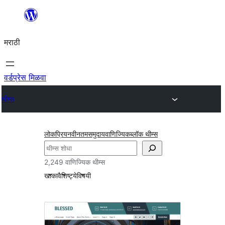
सामुग्रीवर
जा
मराठी
वर्डप्रेस मिळवा
थीम्स
लोकप्रिय
नवीनतम
समुदाय
वाणिज्यिक
ब्लॉक थीम्स
शोधा
2,249 वाणिज्यिक थीम्स
खाका
वैशिष्ट्ये
विषयी
वाणिज्यिक
थीम्स