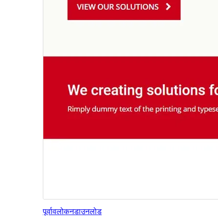
पूर्वावलोकन
डाउनलोड