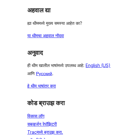
अहवाल द्या
ह्या थीममध्ये मुख्य समस्या आहेत का?
या थीमचा अहवाल नोंदवा
अनुवाद
ही थीम खालील भाषांमध्ये उपलब्ध आहे:
English (US)
आणि
Русский
.
हे थीम भाषांतर करा
कोड ब्राउझ करा
विकास लॉग
सबव्हर्जन रेपॉझिटरी
Tracमध्ये ब्राउझ करा.