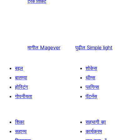
ट्रॅक तिकिटे
मागील
Magever
पुढील
Simple light
बद्दल
शोकेस
बातम्या
थीम्स
होस्टिंग
प्लगिन्स
गोपनीयता
पॅटर्नस्
शिका
सहभागी व्हा
सहाय्य
कार्यक्रम