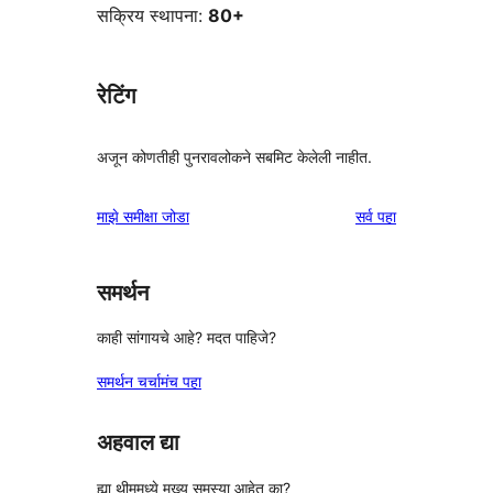
सक्रिय स्थापना:
80+
रेटिंग
अजून कोणतीही पुनरावलोकने सबमिट केलेली नाहीत.
पुनरावलोकने
माझे समीक्षा जोडा
सर्व
पहा
समर्थन
काही सांगायचे आहे? मदत पाहिजे?
समर्थन चर्चामंच पहा
अहवाल द्या
ह्या थीममध्ये मुख्य समस्या आहेत का?