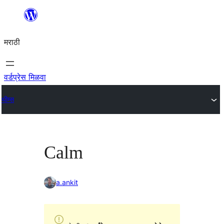
सामुग्रीवर
जा
मराठी
वर्डप्रेस मिळवा
थीम्स
Calm
a.ankit