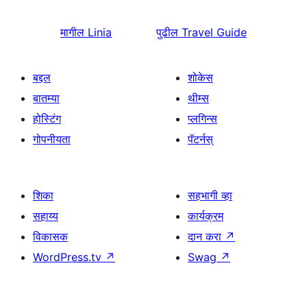
मागील
Linia
पुढील
Travel Guide
बद्दल
शोकेस
बातम्या
थीम्स
होस्टिंग
प्लगिन्स
गोपनीयता
पॅटर्नस्
शिका
सहभागी व्हा
सहाय्य
कार्यक्रम
विकासक
दान करा
↗
WordPress.tv
↗
Swag
↗