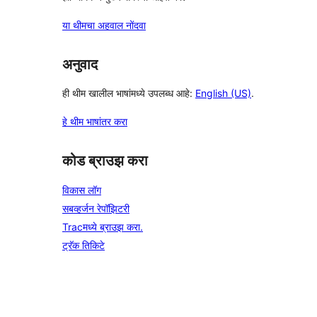
या थीमचा अहवाल नोंदवा
अनुवाद
ही थीम खालील भाषांमध्ये उपलब्ध आहे:
English (US)
.
हे थीम भाषांतर करा
कोड ब्राउझ करा
विकास लॉग
सबव्हर्जन रेपॉझिटरी
Tracमध्ये ब्राउझ करा.
ट्रॅक तिकिटे