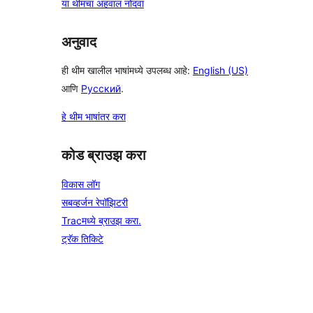
या थीमचा अहवाल नोंदवा
अनुवाद
ही थीम खालील भाषांमध्ये उपलब्ध आहे:
English (US)
आणि
Русский
.
हे थीम भाषांतर करा
कोड ब्राउझ करा
विकास लॉग
सबव्हर्जन रेपॉझिटरी
Tracमध्ये ब्राउझ करा.
ट्रॅक तिकिटे