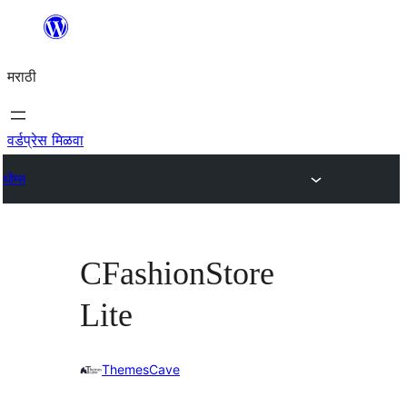
सामुग्रीवर
जा
मराठी
वर्डप्रेस मिळवा
थीम्स
CFashionStore
Lite
ThemesCave