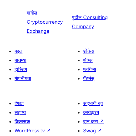
मागील
पुढील
Consulting
Cryptocurrency
Company
Exchange
बद्दल
शोकेस
बातम्या
थीम्स
होस्टिंग
प्लगिन्स
गोपनीयता
पॅटर्नस्
शिका
सहभागी व्हा
सहाय्य
कार्यक्रम
विकासक
दान करा
↗
WordPress.tv
↗
Swag
↗