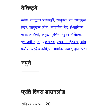
वैशिष्ट्ये
ब्लॉग
, 
सानुकूल पार्श्वभूमी
, 
सानुकूल रंग
, 
सानुकूल
हेडर
, 
सानुकूल लोगो
, 
स्वरूपित मेनू
, 
ई-वाणिज्य
, 
संपादक शैली
, 
प्रमुख प्रतिमा
, 
फुटर विजेट्स
, 
पूर्ण रुंदी नमुना
, 
एक स्तंभ
, 
उजवी साईडबार
, 
थीम
पर्याय
, 
थ्रेडेड कॉमेंट्स
, 
भाषांतर तयार
, 
दोन स्तंभ
नमुने
प्रति दिवस डाउनलोड
सक्रिय स्थापना:
20+