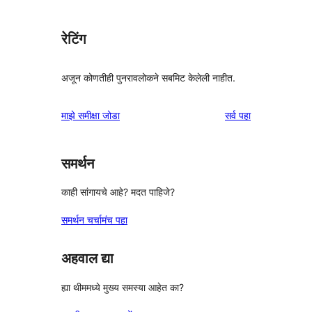
रेटिंग
अजून कोणतीही पुनरावलोकने सबमिट केलेली नाहीत.
पुनरावलोकने
माझे समीक्षा जोडा
सर्व
पहा
समर्थन
काही सांगायचे आहे? मदत पाहिजे?
समर्थन चर्चामंच पहा
अहवाल द्या
ह्या थीममध्ये मुख्य समस्या आहेत का?