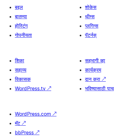
बद्दल
शोकेस
बातम्या
थीम्स
होस्टिंग
प्लगिन्स
गोपनीयता
पॅटर्नस्
शिका
सहभागी व्हा
सहाय्य
कार्यक्रम
विकासक
दान करा
↗
WordPress.tv
↗
भविष्यासाठी पाच
WordPress.com
↗
मॅट
↗
bbPress
↗