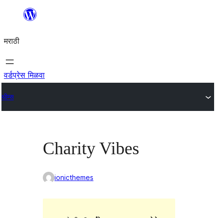
सामुग्रीवर
जा
मराठी
वर्डप्रेस मिळवा
थीम्स
Charity Vibes
ionicthemes