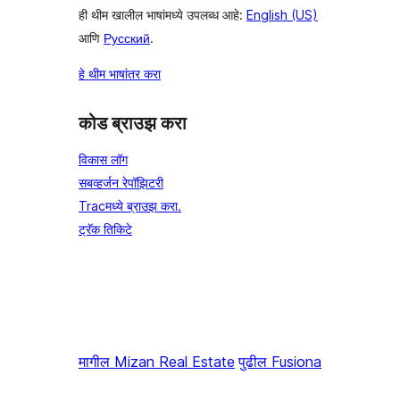
ही थीम खालील भाषांमध्ये उपलब्ध आहे:
English (US)
आणि
Русский
.
हे थीम भाषांतर करा
कोड ब्राउझ करा
विकास लॉग
सबव्हर्जन रेपॉझिटरी
Tracमध्ये ब्राउझ करा.
ट्रॅक तिकिटे
मागील
Mizan Real Estate
पुढील
Fusiona