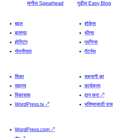
मागील
Spearhead
पुढील
Easy Blog
बद्दल
शोकेस
बातम्या
थीम्स
होस्टिंग
प्लगिन्स
गोपनीयता
पॅटर्नस्
शिका
सहभागी व्हा
सहाय्य
कार्यक्रम
विकासक
दान करा
↗
WordPress.tv
↗
भविष्यासाठी पाच
WordPress.com
↗