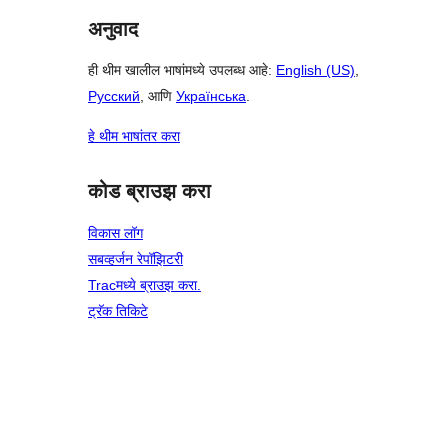
अनुवाद
ही थीम खालील भाषांमध्ये उपलब्ध आहे:
English (US)
,
Русский
, आणि
Українська
.
हे थीम भाषांतर करा
कोड ब्राउझ करा
विकास लॉग
सबव्हर्जन रेपॉझिटरी
Tracमध्ये ब्राउझ करा.
ट्रॅक तिकिटे