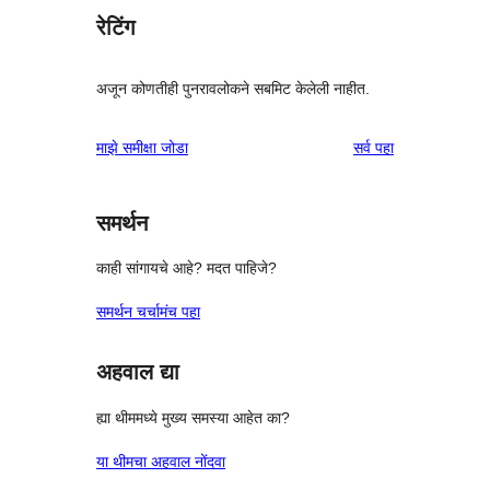
रेटिंग
अजून कोणतीही पुनरावलोकने सबमिट केलेली नाहीत.
पुनरावलोकने
माझे समीक्षा जोडा
सर्व
पहा
समर्थन
काही सांगायचे आहे? मदत पाहिजे?
समर्थन चर्चामंच पहा
अहवाल द्या
ह्या थीममध्ये मुख्य समस्या आहेत का?
या थीमचा अहवाल नोंदवा