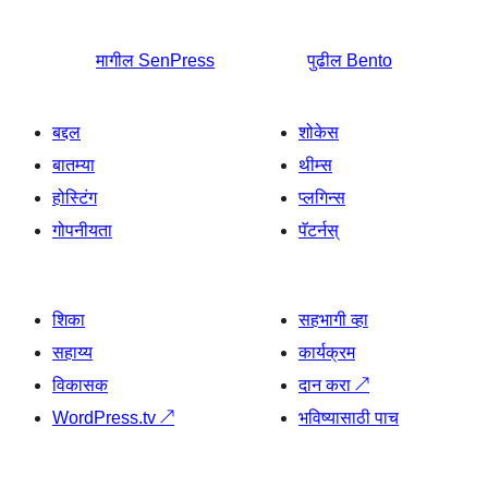
मागील
SenPress
पुढील
Bento
बद्दल
शोकेस
बातम्या
थीम्स
होस्टिंग
प्लगिन्स
गोपनीयता
पॅटर्नस्
शिका
सहभागी व्हा
सहाय्य
कार्यक्रम
विकासक
दान करा
↗
WordPress.tv
↗
भविष्यासाठी पाच