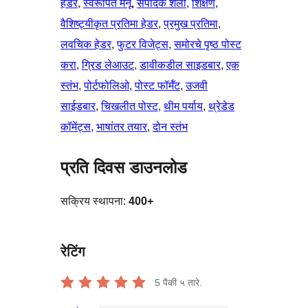
हेडर
, 
स्वरूपित मेनू
, 
संपादक शैली
, 
शिक्षण
, 
वैशिष्ट्यीकृत प्रतिमा हेडर
, 
प्रमुख प्रतिमा
, 
लवचिक हेडर
, 
फुटर विजेट्स
, 
समोरचे पृष्ठ पोस्ट
करा
, 
ग्रिड लेआउट
, 
डावीकडील साइडबार
, 
एक
स्तंभ
, 
पोर्टफोलिओ
, 
पोस्ट फॉर्मॅट
, 
उजवी
साईडबार
, 
चिखलीत पोस्ट
, 
थीम पर्याय
, 
थ्रेडेड
कॉमेंट्स
, 
भाषांतर तयार
, 
दोन स्तंभ
प्रति दिवस डाउनलोड
सक्रिय स्थापना:
400+
रेटिंग
5
पैकी ५ तारे.