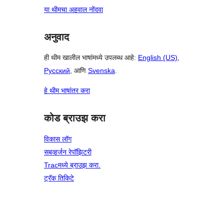
या थीमचा अहवाल नोंदवा
अनुवाद
ही थीम खालील भाषांमध्ये उपलब्ध आहे:
English (US)
,
Русский
, आणि
Svenska
.
हे थीम भाषांतर करा
कोड ब्राउझ करा
विकास लॉग
सबव्हर्जन रेपॉझिटरी
Tracमध्ये ब्राउझ करा.
ट्रॅक तिकिटे