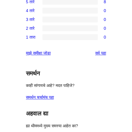
5 तारे
8
8
4 तारे
0
5-
0
3 तारे
0
तारांकित
4-
0
परीक्षणे
2 तारे
0
तारांकित
3-
0
परीक्षणे
1 तारा
0
तारांकित
2-
0
परीक्षणे
तारांकित
1-
पुनरावलोकने
माझे समीक्षा जोडा
सर्व
पहा
परीक्षणे
तारांकित
परीक्षणे
समर्थन
काही सांगायचे आहे? मदत पाहिजे?
समर्थन चर्चामंच पहा
अहवाल द्या
ह्या थीममध्ये मुख्य समस्या आहेत का?