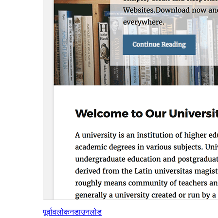
पूर्वावलोकन
डाउनलोड