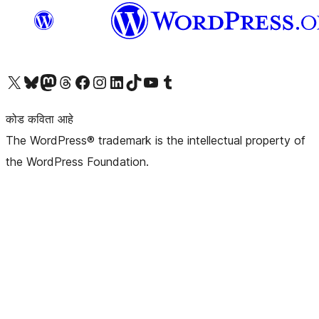
आमच्या X (एक्स) (पूर्वीचे ट्विटर) खात्याला भेट द्या
आमच्या ब्लूस्की खात्याला भेट द्या.
आमच्या Mastodon खात्याला भेट द्या.
आमच्या थ्रेड्स खात्याला भेट द्या.
आमच्या फेसबुक पेजला भेट द्या
आमच्या इंस्टाग्राम खात्याला भेट द्या
आमच्या लिंक्डइन खात्याला भेट द्या
आमच्या टिकटॉक अकाउंटला भेट द्या.
आमच्या यूट्यूब चॅनेलला भेट द्या
आमच्या टंबलर खात्याला भेट द्या.
कोड कविता आहे
The WordPress® trademark is the intellectual property of
the WordPress Foundation.