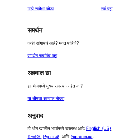
परीक्षणे
तारांकित
1-
पुनरावलोकने
माझे समीक्षा जोडा
सर्व
पहा
परीक्षणे
तारांकित
परीक्षणे
समर्थन
काही सांगायचे आहे? मदत पाहिजे?
समर्थन चर्चामंच पहा
अहवाल द्या
ह्या थीममध्ये मुख्य समस्या आहेत का?
या थीमचा अहवाल नोंदवा
अनुवाद
ही थीम खालील भाषांमध्ये उपलब्ध आहे:
English (US)
,
한국어
,
Русский
, आणि
Українська
.