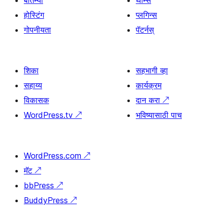
बातम्या
थीम्स
होस्टिंग
प्लगिन्स
गोपनीयता
पॅटर्नस्
शिका
सहभागी व्हा
सहाय्य
कार्यक्रम
विकासक
दान करा
↗
WordPress.tv
↗
भविष्यासाठी पाच
WordPress.com
↗
मॅट
↗
bbPress
↗
BuddyPress
↗