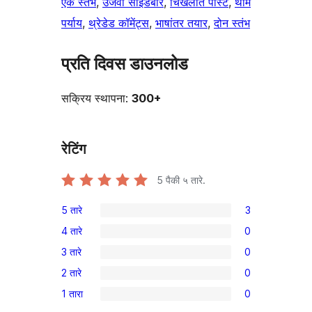
एक स्तंभ
, 
उजवी साईडबार
, 
चिखलीत पोस्ट
, 
थीम
पर्याय
, 
थ्रेडेड कॉमेंट्स
, 
भाषांतर तयार
, 
दोन स्तंभ
प्रति दिवस डाउनलोड
सक्रिय स्थापना:
300+
रेटिंग
5
पैकी ५ तारे.
5 तारे
3
3
4 तारे
0
5-
0
3 तारे
0
तारांकित
4-
0
परीक्षणे
2 तारे
0
तारांकित
3-
0
परीक्षणे
1 तारा
0
तारांकित
2-
0