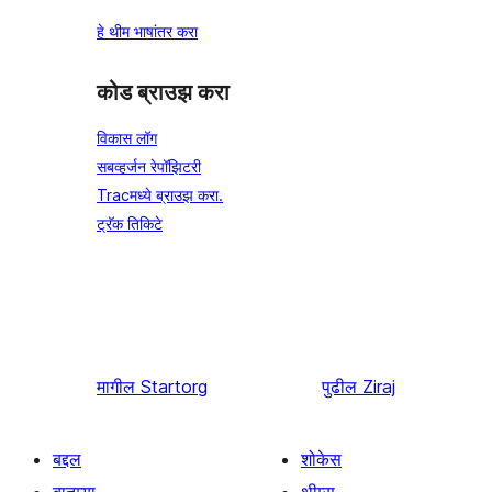
हे थीम भाषांतर करा
कोड ब्राउझ करा
विकास लॉग
सबव्हर्जन रेपॉझिटरी
Tracमध्ये ब्राउझ करा.
ट्रॅक तिकिटे
मागील
Startorg
पुढील
Ziraj
बद्दल
शोकेस