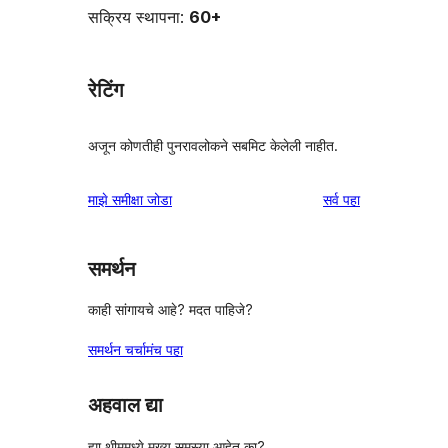
सक्रिय स्थापना:
60+
रेटिंग
अजून कोणतीही पुनरावलोकने सबमिट केलेली नाहीत.
पुनरावलोकने
माझे समीक्षा जोडा
सर्व
पहा
समर्थन
काही सांगायचे आहे? मदत पाहिजे?
समर्थन चर्चामंच पहा
अहवाल द्या
ह्या थीममध्ये मुख्य समस्या आहेत का?