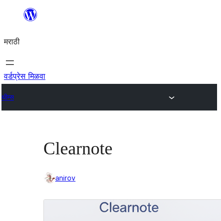
सामुग्रीवर
जा
मराठी
वर्डप्रेस मिळवा
थीम्स
Clearnote
anirov