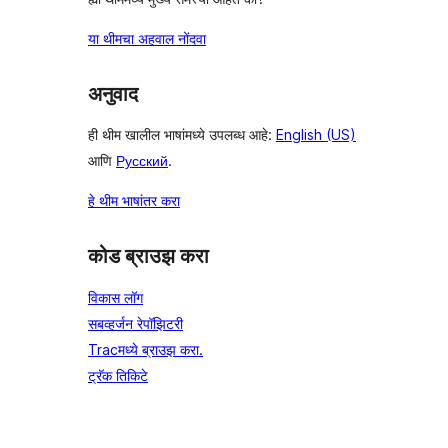
या थीमचा अहवाल नोंदवा
अनुवाद
ही थीम खालील भाषांमध्ये उपलब्ध आहे:
English (US)
आणि
Русский
.
हे थीम भाषांतर करा
कोड ब्राउझ करा
विकास लॉग
सबव्हर्जन रेपॉझिटरी
Tracमध्ये ब्राउझ करा.
ट्रॅक तिकिटे