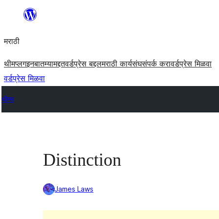
सामुग्रीवर
जा
मराठी
थीम
प्लगइन
बातम्या
मद्दत
वर्डप्रेस बद्दल
मराठी कार्यसंघ
संपर्क करा
वर्डप्रेस मिळवा
वर्डप्रेस मिळवा
थीम्स
Distinction
James Laws