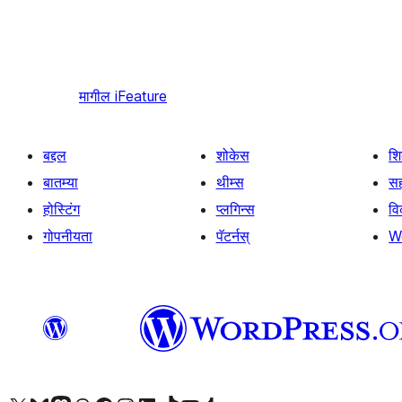
मागील
iFeature
बद्दल
शोकेस
श
बातम्या
थीम्स
सह
होस्टिंग
प्लगिन्स
व
गोपनीयता
पॅटर्नस्
W