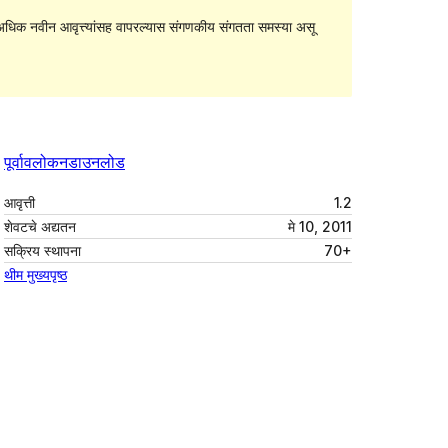
धिक नवीन आवृत्त्यांसह वापरल्यास संगणकीय संगतता समस्या असू
पूर्वावलोकन
डाउनलोड
आवृत्ती
1.2
शेवटचे अद्यतन
मे 10, 2011
सक्रिय स्थापना
70+
थीम मुख्यपृष्ठ