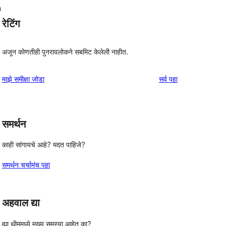
h
रेटिंग
अजून कोणतीही पुनरावलोकने सबमिट केलेली नाहीत.
पुनरावलोकने
माझे समीक्षा जोडा
सर्व
पहा
समर्थन
काही सांगायचे आहे? मदत पाहिजे?
समर्थन चर्चामंच पहा
अहवाल द्या
ह्या थीममध्ये मुख्य समस्या आहेत का?