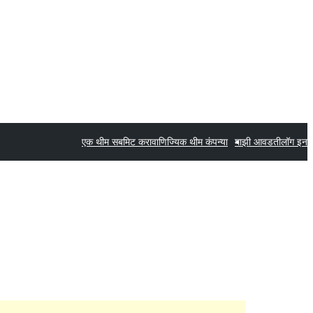
एक थीम सबमिट करा
वाणिज्यिक थीम कंपन्या
माझी आवडती
लॉग इन