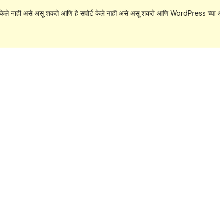
केले नाही असे असू शकते आणि हे सपोर्ट केले नाही असे असू शकते आणि WordPress च्या अ