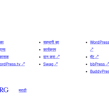
िका
सहभागी व्हा
WordPres
ाय्य
कार्यक्रम
↗
िकासक
दान करा
↗
मॅट
↗
ordPress.tv
↗
Swag
↗
bbPress
BuddyPre
मराठी