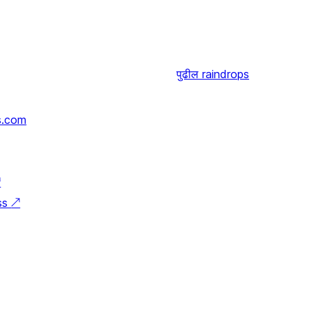
पुढील
raindrops
s.com
↗
ss
↗