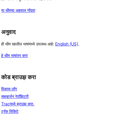
या थीमचा अहवाल नोंदवा
अनुवाद
ही थीम खालील भाषांमध्ये उपलब्ध आहे:
English (US)
.
हे थीम भाषांतर करा
कोड ब्राउझ करा
विकास लॉग
सबव्हर्जन रेपॉझिटरी
Tracमध्ये ब्राउझ करा.
ट्रॅक तिकिटे