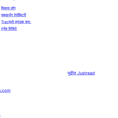
विकास लॉग
सबव्हर्जन रेपॉझिटरी
Tracमध्ये ब्राउझ करा.
ट्रॅक तिकिटे
पुढील
Justread
s.com
↗