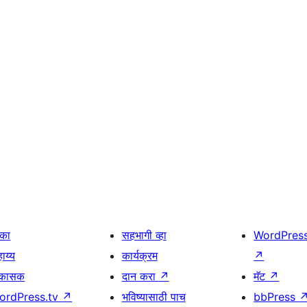
िका
सहभागी व्हा
WordPres
ाय्य
कार्यक्रम
↗
िकासक
दान करा
↗
मॅट
↗
ordPress.tv
↗
भविष्यासाठी पाच
bbPress