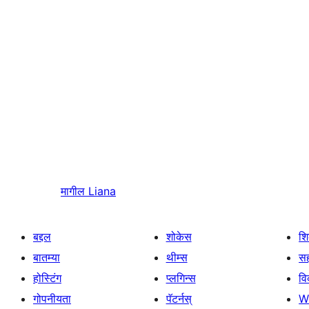
मागील
Liana
बद्दल
शोकेस
श
बातम्या
थीम्स
सह
होस्टिंग
प्लगिन्स
व
गोपनीयता
पॅटर्नस्
W