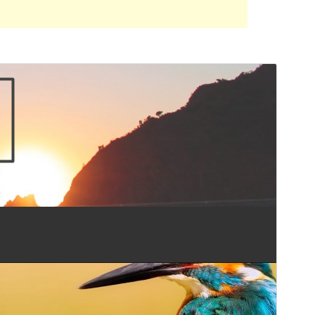
पूर्वावलोकन
डाउनलोड
आवृत्ती
1.0.8
शेवटचे अद्यतन
फेब्रुवारी 27, 2019
सक्रिय स्थापना
20+
वर्डप्रेस आवृत्ती
4.7
PHP आवृत्ती
5.4
थीम मुख्यपृष्ठ