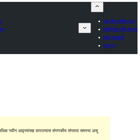
ा
एक थीम सबमिट करा
्या
वाणिज्यिक थीम कंपन्या
माझी आवडती
लॉग इन
धिक नवीन आवृत्त्यांसह वापरल्यास संगणकीय संगतता समस्या असू